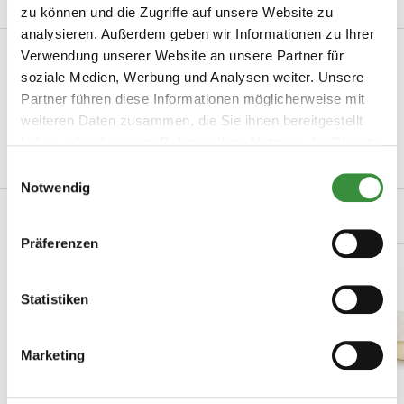
Mehr lesen
zu können und die Zugriffe auf unsere Website zu
analysieren. Außerdem geben wir Informationen zu Ihrer
Produktinformation
Verwendung unserer Website an unsere Partner für
soziale Medien, Werbung und Analysen weiter. Unsere
Artikelnummer
0049
Partner führen diese Informationen möglicherweise mit
weiteren Daten zusammen, die Sie ihnen bereitgestellt
Hersteller
Hoogendoorn Kaas
haben oder die sie im Rahmen Ihrer Nutzung der Dienste
Mehr lesen
gesammelt haben.
Einwilligungsauswahl
Notwendig
Verwandte Produkte
Präferenzen
Statistiken
Marketing