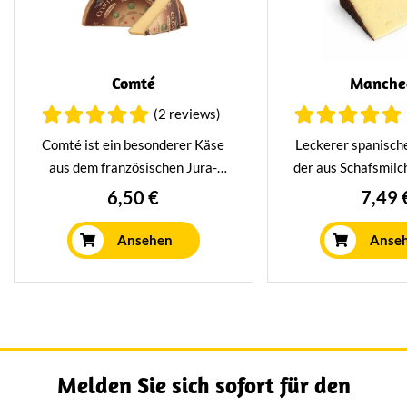
Comté
Manche
(2 reviews)
Comté ist ein besonderer Käse
Leckerer spanisch
aus dem französischen Jura-
der aus Schafsmilc
Gebirge. Comté wird aus
wird. Ein leckere
6,50 €
7,49 
Rohmilch hergestellt und hat
Produkt, das 
einen pikanten Geschmack mit
Europäischen Unio
Ansehen
Anse
nussigem Aroma. Köstlich zum
ist. Passt hervo
Mittagessen, in warmen
Getränke, aber auc
Gerichten oder als
verschiedene G
Schmelzkäse.
Melden Sie sich sofort für den