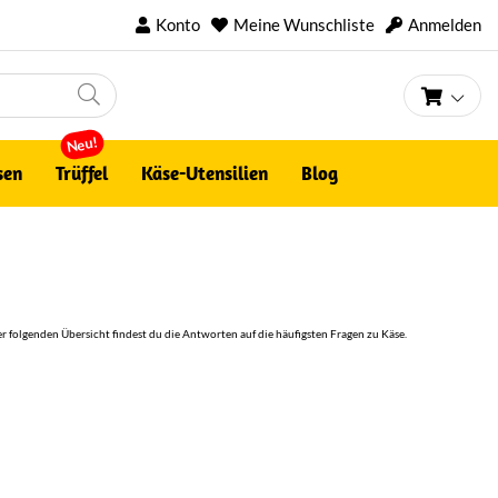
Konto
Meine Wunschliste
Anmelden
Mein 
Neu!
sen
Trüffel
Käse-Utensilien
Blog
er folgenden Übersicht findest du die Antworten auf die häufigsten Fragen zu Käse.