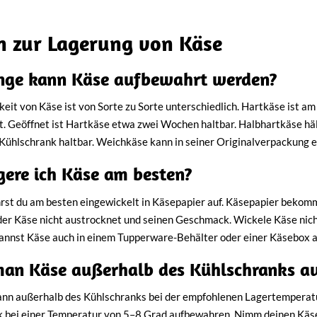
n zur Lagerung von Käse
nge kann Käse aufbewahrt werden?
eit von Käse ist von Sorte zu Sorte unterschiedlich. Hartkäse ist am
. Geöffnet ist Hartkäse etwa zwei Wochen haltbar. Halbhartkäse häl
ühlschrank haltbar. Weichkäse kann in seiner Originalverpackung 
gere ich Käse am besten?
st du am besten eingewickelt in Käsepapier auf. Käsepapier bekomms
 der Käse nicht austrocknet und seinen Geschmack. Wickele Käse nicht
kannst Käse auch in einem Tupperware-Behälter oder einer Käsebox 
an Käse außerhalb des Kühlschranks a
nn außerhalb des Kühlschranks bei der empfohlenen Lagertemperatu
 bei einer Temperatur von 5–8 Grad aufbewahren. Nimm deinen Käse a