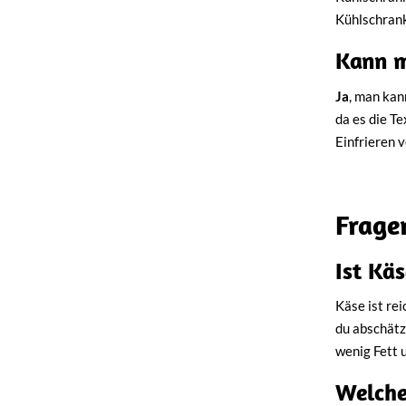
Kühlschrank
Kann m
Ja
, man kan
da es die T
Einfrieren 
Frage
Ist Kä
Käse ist re
du abschätz
wenig Fett u
Welche