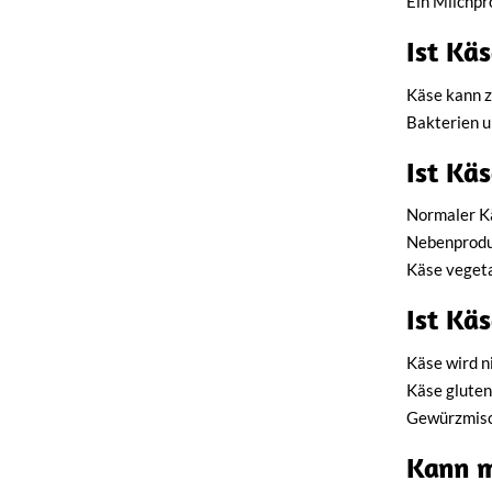
Ein Milchpr
Ist Kä
Käse kann z
Bakterien u
Ist Kä
Normaler Kä
Nebenproduk
Käse vegetar
Ist Käs
Käse wird ni
Käse gluten
Gewürzmisc
Kann m