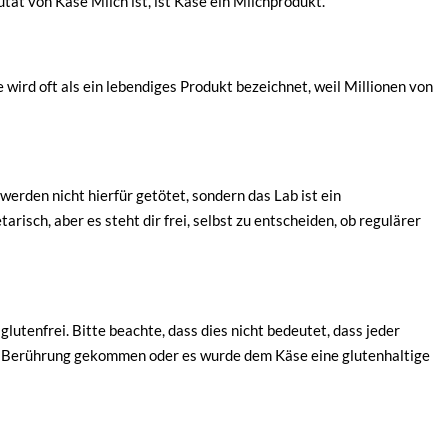
tat von Käse Milch ist, ist Käse ein Milchprodukt.
 wird oft als ein lebendiges Produkt bezeichnet, weil Millionen von
erden nicht hierfür getötet, sondern das Lab ist ein
sch, aber es steht dir frei, selbst zu entscheiden, ob regulärer
glutenfrei. Bitte beachte, dass dies nicht bedeutet, dass jeder
 in Berührung gekommen oder es wurde dem Käse eine glutenhaltige