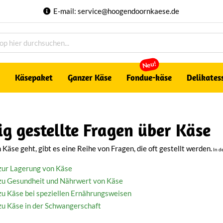
E-mail:
service@hoogendoornkaese.de
Neu!
Käsepaket
Ganzer Käse
Fondue-käse
Delikates
g gestellte Fragen über Käse
Käse geht, gibt es eine Reihe von Fragen, die oft gestellt werden.
In d
zur Lagerung von Käse
zu Gesundheit und Nährwert von Käse
zu Käse bei speziellen Ernährungsweisen
zu Käse in der Schwangerschaft