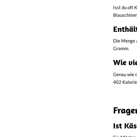
Isst du oft
Blauschimm
Enthäl
Die Menge a
Gramm.
Wie vi
Genau wie d
402 Kalori
Frage
Ist Kä