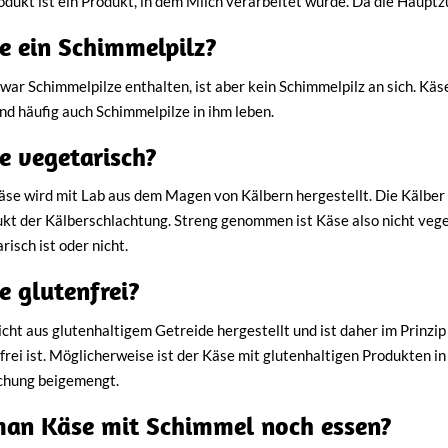
odukt ist ein Produkt, in dem Milch verarbeitet wurde. Da die Hauptzu
se ein Schimmelpilz?
war Schimmelpilze enthalten, ist aber kein Schimmelpilz an sich. Käse
nd häufig auch Schimmelpilze in ihm leben.
se vegetarisch?
se wird mit Lab aus dem Magen von Kälbern hergestellt. Die Kälber w
t der Kälberschlachtung. Streng genommen ist Käse also nicht vegetari
isch ist oder nicht.
e glutenfrei?
cht aus glutenhaltigem Getreide hergestellt und ist daher im Prinzip 
frei ist. Möglicherweise ist der Käse mit glutenhaltigen Produkten
hung beigemengt.
an Käse mit Schimmel noch essen?