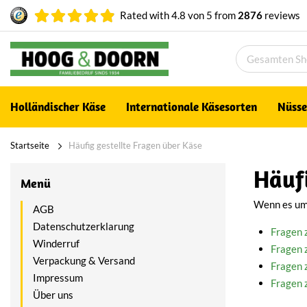
Rated with
4.8
von
5
from
2876
reviews
Holländischer Käse
Internationale Käsesorten
Nüsse
Startseite
Häufig gestellte Fragen über Käse
Häufi
Menü
Wenn es um 
AGB
Datenschutzerklarung
Fragen 
Winderruf
Fragen 
Verpackung & Versand
Fragen 
Impressum
Fragen 
Über uns