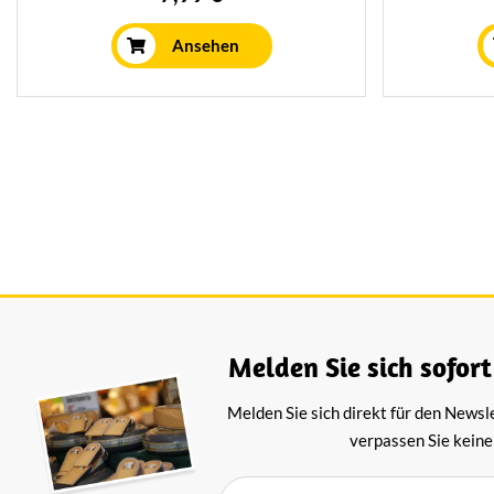
salzige Geschmack kommt daher, dass
Delika
der Käse bei der Zubereitung in
würzig
Ansehen
Meerwasser gewaschen wird.
Sensa
Melden Sie sich sofort
Melden Sie sich direkt für den Newsl
verpassen Sie keine