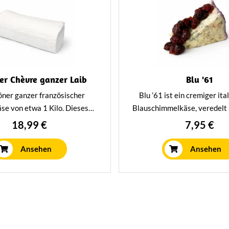
ter Chèvre ganzer Laib
Blu '61
öner ganzer französischer
Blu ’61 ist ein cremiger ita
se von etwa 1 Kilo. Dieses
Blauschimmelkäse, veredelt
aus frischer, pasteurisierter
Passito Wein und getro
18,99 €
7,95 €
stellt und ist herrlich weich,
Früchten. Intensiv, sam
 einem würzigen Charakter.
überraschend süß – ide
Ansehen
Ansehen
Käseplatten oder ein Glas