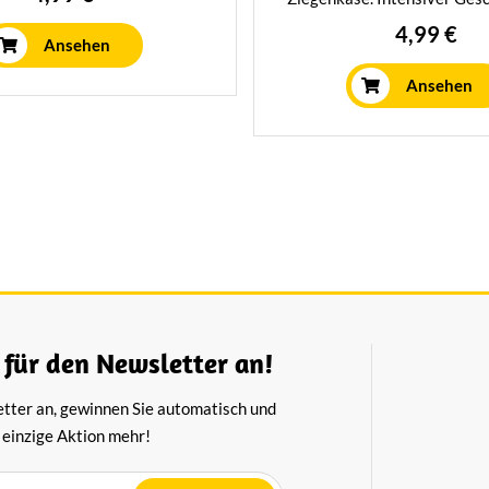
tesse mit einem intensiv
extra Pep. Dieser besonder
4,99 €
en Geschmack. Eine echte
Ansehen
1,5 Jahre lang auf traditio
tion für Käseliebhaber.
gereift, damit er genug Zeit 
Ansehen
einzigartigen Geschmack zu 
 für den Newsletter an!
etter an, gewinnen Sie automatisch und
 einzige Aktion mehr!