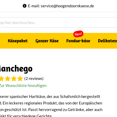
E-mail:
service@hoogendoornkaese.de
Neu!
Käsepaket
Ganzer Käse
Fondue-käse
Delikates
anchego
(2 reviews)
Zur Wunschliste hinzufügen
kerer spanischer Hartkäse, der aus Schafsmilch hergestellt
d. Ein leckeres regionales Produkt, das von der Europäischen
on geschützt ist. Passt hervorragend zu Getränke, aber auch
fekt für verschiedene Gerichte.