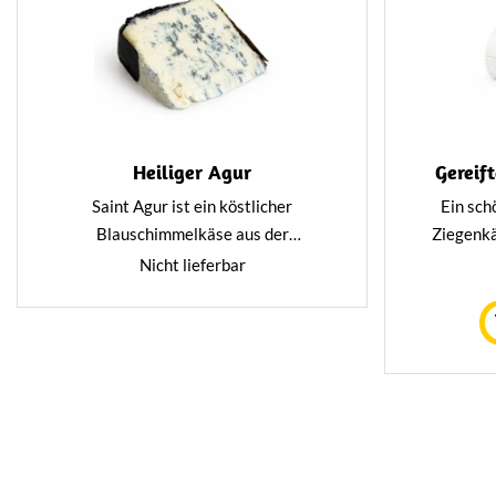
Heiliger Agur
Gereif
Saint Agur ist ein köstlicher
Ein sch
Blauschimmelkäse aus der
Ziegenkä
französischen Region Auvergne. Dieser
Käse wird 
Nicht lieferbar
besondere Käse wird aus
Milch herge
pasteurisierter Kuhmilch hergestellt
aber mit
und hat einen vollen, cremigen und
würzigen Geschmack.