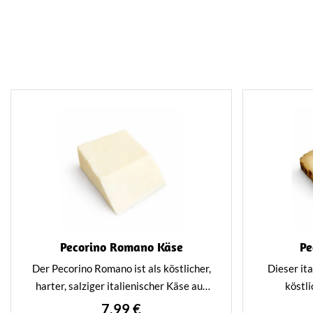
Pecorino Romano Käse
Pe
Der Pecorino Romano ist als köstlicher,
Dieser ita
harter, salziger italienischer Käse aus
köstl
Schafsmilch bekannt. Der intensive
verfe
7,99 €