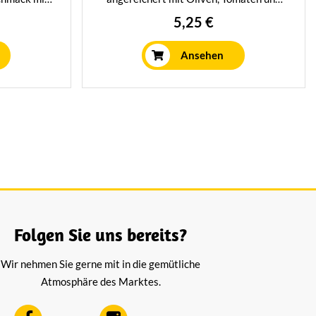
e Käse wird
Knoblauch. Junger, reifer kaese mit
5,25 €
nelle Weise
einem würzigen Charakter.
hat, seinen
Ansehen
entwickeln.
Folgen Sie uns bereits?
Wir nehmen Sie gerne mit in die gemütliche
Atmosphäre des Marktes.