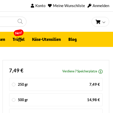
Konto
Meine Wunschliste
Anmelden
Mein 
Neu!
sen
Trüffel
Käse-Utensilien
Blog
7,49 €
Verdiene 7 Speicherplatze
7,49 €
250 gr
14,98 €
500 gr