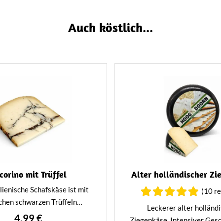
Auch köstlich...
corino mit Trüffel
Alter holländischer Z
lienische Schafskäse ist mit
(10 r
ichen schwarzen Trüffeln
Leckerer alter holländ
inert. Eine einzigartige
4,99 €
Ziegenkäse. Intensiver Ges