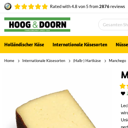
Rated with
4.8
von
5
from
2876
reviews
Holländischer Käse
Internationale Käsesorten
Nüsse
Home
Internationale Käsesorten
(Halb-) Hartkäse
Manchego
M
Lec
wir
Uni
per