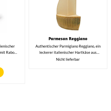
Parmesan Reggiano
lienischer
Authentischer Parmigiano Reggiano, ein
 mit Raboso
leckerer italienischer Hartkäse aus
ckneten
Rohmilch von Kühen, der für 12 Monate
Nicht lieferbar
tig und
gereift wird. Ideal für eine Vielzahl von
al für
Gerichten.
 Rotwein.