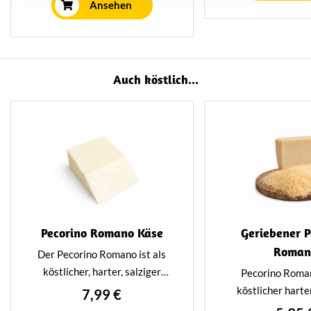
einzigartigen a
Emmentaler, zubereitet mit
Ansehen
würzigen Gesch
einer sehr schmackhaften
Mischung aus Zutaten und
Gewürzen.
Auch köstlich...
Pecorino Romano Käse
Geriebener P
Roman
Der Pecorino Romano ist als
köstlicher, harter, salziger
Pecorino Roman
italienischer Käse aus
köstlicher harter
7,99 €
Schafsmilch bekannt. Der
italienischer 