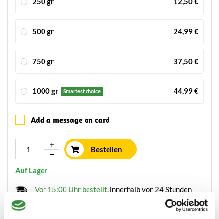
250 gr
12,50 €
500 gr
24,99 €
750 gr
37,50 €
1000 gr
44,99 €
Smartest choice
Add a message on card
Bestellen
Auf Lager
Vor 15:00 Uhr bestellt
, innerhalb von 24 Stunden
verschickt
Käse frisch geschnitten