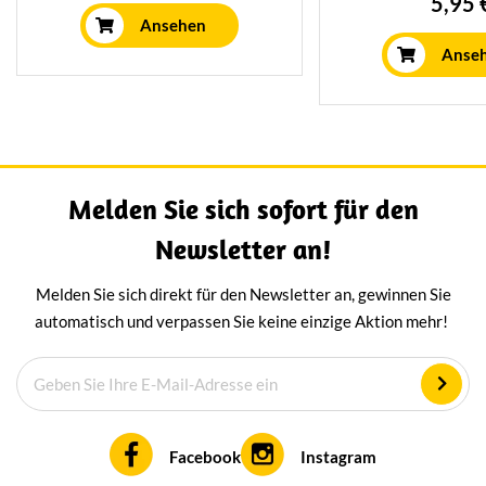
5,95 
intensive salzige Geschmack
Schafsmilch beka
Ansehen
kommt daher, dass der Käse bei
Sorte wurde sogar 
Anse
der Zubereitung in Meerwasser
dich gerieben. De
gewaschen wird.
salzige Geschm
daher, dass der K
Zubereitung in 
gewaschen 
Melden Sie sich sofort für den
Newsletter an!
Melden Sie sich direkt für den Newsletter an, gewinnen Sie
automatisch und verpassen Sie keine einzige Aktion mehr!
Facebook
Instagram