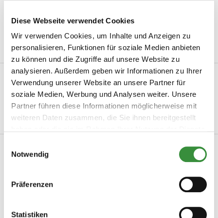
Leckerster Holländischer Käse
Diese Webseite verwendet Cookies
Mindestbestellwert von 15 €
Wir verwenden Cookies, um Inhalte und Anzeigen zu
personalisieren, Funktionen für soziale Medien anbieten
zu können und die Zugriffe auf unsere Website zu
analysieren. Außerdem geben wir Informationen zu Ihrer
Beschreibung
Verwendung unserer Website an unsere Partner für
Pecorino mit Trüffel Pecorino ist einer der bekanntesten
soziale Medien, Werbung und Analysen weiter. Unsere
Schafskäse aus Italien und wahrscheinlic...
Partner führen diese Informationen möglicherweise mit
weiteren Daten zusammen, die Sie ihnen bereitgestellt
Mehr lesen
haben oder die sie im Rahmen Ihrer Nutzung der Dienste
gesammelt haben.
Einwilligungsauswahl
Produktinformation
Notwendig
Artikelnummer
0044
Präferenzen
Hersteller
Hoogendoorn Kaas
Mehr lesen
Statistiken