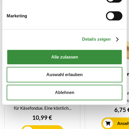
Verwandte Produkte
Marketing
Details zeigen
Alle zulassen
Kaltbach Schweizer
Gruyèr
Auswahl erlauben
Fonduekäse
(1 reviews)
Ablehnen
Vielleicht ei
berühmtesten Käs
Verzehrfertiger Schweizer Käse
Welt. Gruyère is
für Käsefondue. Eine köstliche
6,75 
besonderer Kä
Kombination aus Schweizer
10,99 €
vollmundig ist 
Käsesorten Gruyère und
Anse