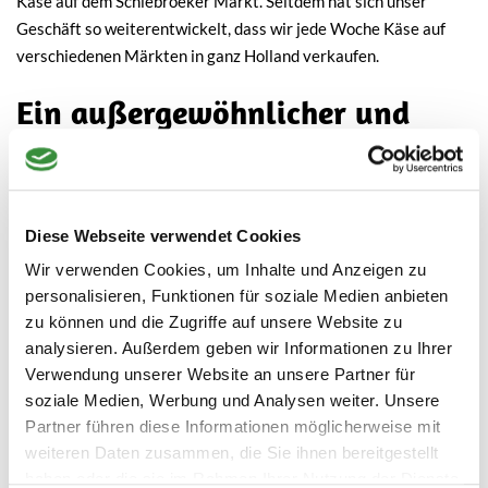
Käse auf dem Schiebroeker Markt. Seitdem hat sich unser
Geschäft so weiterentwickelt, dass wir jede Woche Käse auf
verschiedenen Märkten in ganz Holland verkaufen.
Ein außergewöhnlicher und
natürlicher Reifungsprozess
Das Lager, in dem unser Käse reift, befindet sich in
Waddinxveen – mitten im Grünen zwischen verschiedenen
Diese Webseite verwendet Cookies
Bauernhöfen. Unser Ziel ist es, unseren Käse so natürlich wie
Wir verwenden Cookies, um Inhalte und Anzeigen zu
möglich reifen zu lassen. Um die besten Ergebnisse zu erzielen,
personalisieren, Funktionen für soziale Medien anbieten
reifen unsere Käselaibe unter möglichst natürlichen
zu können und die Zugriffe auf unsere Website zu
Bedingungen. Wir lagern unsere Käselaibe im Durchschnitt
analysieren. Außerdem geben wir Informationen zu Ihrer
deutlich länger als andere Produzenten, damit sie genügend
Verwendung unserer Website an unsere Partner für
Zeit haben, auf traditionelle Art und Weise zu reifen. So
soziale Medien, Werbung und Analysen weiter. Unsere
erhalten unsere Käsesorten ihren charakteristischen und
Partner führen diese Informationen möglicherweise mit
authentischen Geschmack: cremig, weich, vollmundig. Unser
weiteren Daten zusammen, die Sie ihnen bereitgestellt
Motto ist nicht umsonst: Käse, wie er schmecken sollte!
haben oder die sie im Rahmen Ihrer Nutzung der Dienste