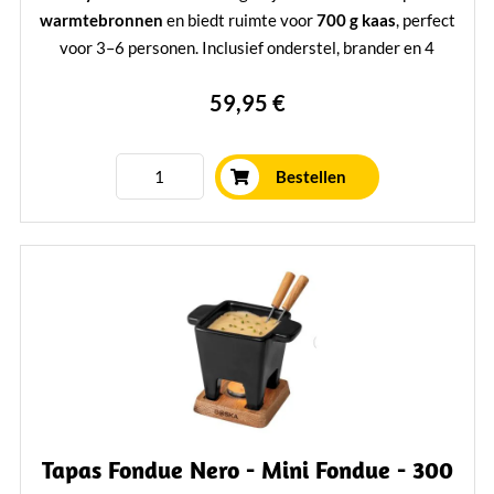
warmtebronnen
en biedt ruimte voor
700 g kaas
, perfect
voor 3–6 personen. Inclusief onderstel, brander en 4
fonduevorken. Duurzaam, stijlvol en ideaal voor elke
59,95 €
kaasliefhebber.
Mehr erfahren
Bestellen
Tapas Fondue Nero - Mini Fondue - 300