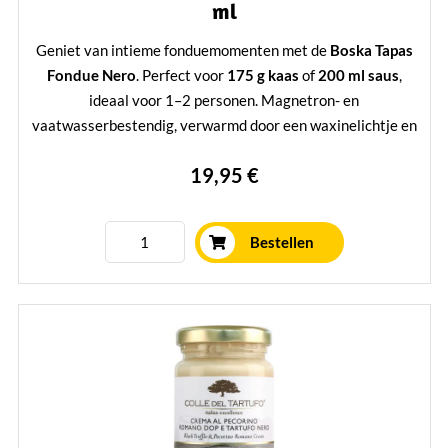
ml
Geniet van intieme fondue­momenten met de
Boska Tapas
Fondue Nero
. Perfect voor
175 g kaas
of
200 ml saus
,
ideaal voor 1–2 personen. Magnetron- en
vaatwasserbestendig, verwarmd door een waxinelichtje en
inclusief 2 stijlvolle vorken met eikenhouten handvat.
19,95 €
Compact, sfeervol én voorzien van
levenslange garantie
—
een must-have voor elke kaasliefhebber.
Mehr erfahren
Bestellen