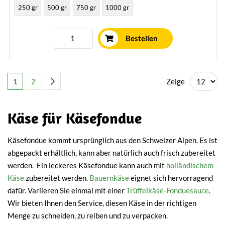
250 gr
500 gr
750 gr
1000 gr
Bestellen
Seite
Sie lesen gerade die Seite
Seite
Seite
Weiter
Zeige
1
2
Käse für Käsefondue
Käsefondue kommt ursprünglich aus den Schweizer Alpen. Es ist
abgepackt erhältlich, kann aber natürlich auch frisch zubereitet
werden. Ein leckeres Käsefondue kann auch mit
holländischem
Käse
zubereitet werden.
Bauernkäse
eignet sich hervorragend
dafür. Variieren Sie einmal mit einer
Trüffelkäse-Fonduesauce
.
Wir bieten Ihnen den Service, diesen Käse in der richtigen
Menge zu schneiden, zu reiben und zu verpacken.