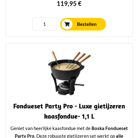
119,95 €
fonduevorken.
Geschikt voor gas, elektrisch en keramisch fornuis
Niet geschikt voor inductie of magnetron
Bestellen
Bekroond met de Red Dot Design Award
Perfect voor een gezellige avond fonduen
Mehr erfahren
Fondueset Party Pro - Luxe gietijzeren
kaasfondue- 1,1 L
Geniet van heerlijke kaasfondue met de
Boska Fondueset
Party Pro
. Deze robuuste gietijzeren set werkt op
alle