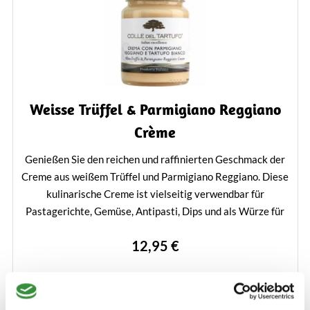
Weisse Trüffel & Parmigiano Reggiano
Crème
Genießen Sie den reichen und raffinierten Geschmack der
Creme aus weißem Trüffel und Parmigiano Reggiano. Diese
kulinarische Creme ist vielseitig verwendbar für
Pastagerichte, Gemüse, Antipasti, Dips und als Würze für
Fondue. Eine perfekte Kombination von Parmigiano
12,95 €
Reggiano und weißem Trüffel für ein unvergessliches
Geschmackserlebnis.
Nicht lieferbar
Mehr erfahren