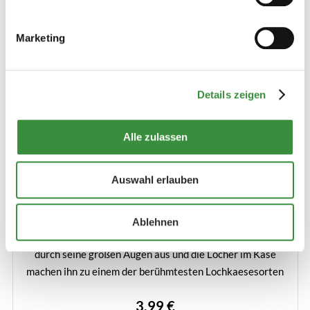
Marketing
Details zeigen
Alle zulassen
Französischer Emmentaler
Auswahl erlauben
(4 reviews)
Der französische Emmentaler ist ein herrlich fester kaese
Ablehnen
mit einem köstlichen nussigen Geschmack. Er zeichnet sich
durch seine großen Augen aus und die Löcher im Käse
machen ihn zu einem der berühmtesten Lochkaesesorten
der Welt.
3,99 €
Mehr erfahren