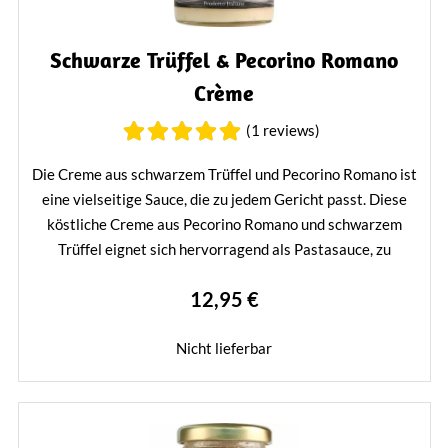
Schwarze Trüffel & Pecorino Romano
Crème
(1 reviews)
Die Creme aus schwarzem Trüffel und Pecorino Romano ist
eine vielseitige Sauce, die zu jedem Gericht passt. Diese
köstliche Creme aus Pecorino Romano und schwarzem
Trüffel eignet sich hervorragend als Pastasauce, zu
Gemüsegerichten, Antipasti und Fleischgerichten. Sie ist
12,95 €
auch eine köstliche Ergänzung zu Käsefondue und
Käseplatten.
Nicht lieferbar
Mehr erfahren