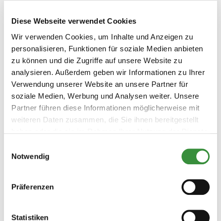
Diese Webseite verwendet Cookies
Wir verwenden Cookies, um Inhalte und Anzeigen zu
personalisieren, Funktionen für soziale Medien anbieten
zu können und die Zugriffe auf unsere Website zu
analysieren. Außerdem geben wir Informationen zu Ihrer
Verwendung unserer Website an unsere Partner für
soziale Medien, Werbung und Analysen weiter. Unsere
Porcini & weiße Trüffelsauce
Partner führen diese Informationen möglicherweise mit
weiteren Daten zusammen, die Sie ihnen bereitgestellt
Eine herrlich cremige Kombination aus weißem Trüffel,
haben oder die sie im Rahmen Ihrer Nutzung der Dienste
Champignons und nativem Olivenöl extra, die perfekt zu
gesammelt haben.
Einwilligungsauswahl
Pasta passt. Auch als Fonduewürze geeignet.
Notwendig
Mehr erfahren
12,95 €
Präferenzen
Nicht lieferbar
Statistiken