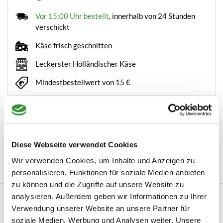
Vor 15:00 Uhr bestellt
, innerhalb von 24 Stunden
verschickt
Käse frisch geschnitten
Leckerster Holländischer Käse
Mindestbestellwert von 15 €
Beschreibung
Maak kennis met de Boska Tapas Fondue Nero – de compacte
Diese Webseite verwendet Cookies
fondueset die kleine momenten bijzonder m...
Wir verwenden Cookies, um Inhalte und Anzeigen zu
Mehr lesen
personalisieren, Funktionen für soziale Medien anbieten
zu können und die Zugriffe auf unsere Website zu
analysieren. Außerdem geben wir Informationen zu Ihrer
Produktinformation
Verwendung unserer Website an unsere Partner für
Artikelnummer
2027-03
soziale Medien, Werbung und Analysen weiter. Unsere