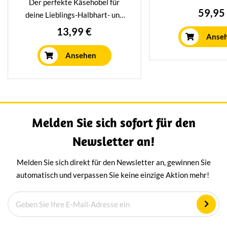
Der perfekte Käsehobel für
Fondueset Party
59,95
deine Lieblings-Halbhart- und
robuuste gietijzer
Hartkäse. Der Hobel ist aus
13,99 €
op
alle warmte
Anse
hochwertigem Edelstahl
biedt ruimte voor
gefertigt und hat eine
Ansehen
perfect voor 3–6
einzigartige
Inclusief onderstel,
Antihaftbeschichtung.
fonduevorken. 
stijlvol en ideaa
kaasliefhe
Melden Sie sich sofort für den
Newsletter an!
Melden Sie sich direkt für den Newsletter an, gewinnen Sie
automatisch und verpassen Sie keine einzige Aktion mehr!