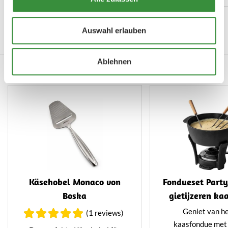
Gratinieren warme
gefertigt und hat eine
Ansehen
einzigartige
Auswahl erlauben
Antihaftbeschichtung.
Ablehnen
Auch köstlich...
Käsehobel Monaco von
Fondueset Party
Boska
gietijzeren ka
1,1 L
Geniet van he
(1 reviews)
kaasfondue met