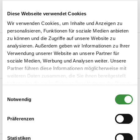
Leckerster Holländischer Käse
Diese Webseite verwendet Cookies
Mindestbestellwert von 15 €
Wir verwenden Cookies, um Inhalte und Anzeigen zu
personalisieren, Funktionen für soziale Medien anbieten
zu können und die Zugriffe auf unsere Website zu
Beschreibung
analysieren. Außerdem geben wir Informationen zu Ihrer
Trüffelkäse Köstlicher junger bis mittelalter Käse aus bester
Verwendung unserer Website an unsere Partner für
thermisierter Milch. Thermisierte...
soziale Medien, Werbung und Analysen weiter. Unsere
Partner führen diese Informationen möglicherweise mit
Mehr lesen
weiteren Daten zusammen, die Sie ihnen bereitgestellt
haben oder die sie im Rahmen Ihrer Nutzung der Dienste
Produktinformation
gesammelt haben.
Einwilligungsauswahl
Notwendig
Artikelnummer
0034
Hersteller
Hoogendoorn Kaas
Präferenzen
Mehr lesen
Statistiken