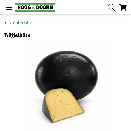
Me
Kräuterkäse
Trüffelkäse