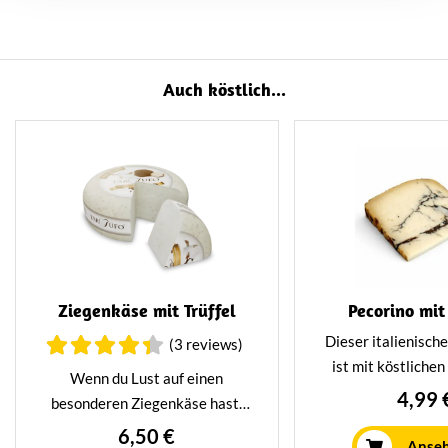
bijpassende wijn naar keuze,
Hoeksche truffelchips en
ambachtelijke Nutcookies met
Auch köstlich...
soja.
Verpakt in een elegante
vensterdoos – perfect als
culinair relatiegeschenk of om
een echte fijnproever mee te
verrassen.
Ziegenkäse mit Trüffel
Pecorino mit
Dieser italienisch
(3 reviews)
ist mit köstliche
Wenn du Lust auf einen
Trüffeln verfein
4,99 
besonderen Ziegenkäse hast,
einzigartige Deli
probiere unseren Ziegenkäse
6,50 €
einem intensiv
Anse