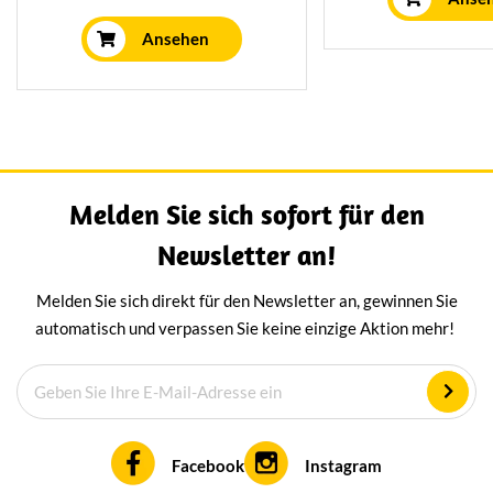
mit Trüffel. Intensiv und cremig
Geschmack. Ei
im Geschmack. Den musst du
Ansehen
Sensation für Käs
probieren.
Melden Sie sich sofort für den
Newsletter an!
Melden Sie sich direkt für den Newsletter an, gewinnen Sie
automatisch und verpassen Sie keine einzige Aktion mehr!
Facebook
Instagram