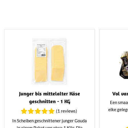
Junger bis mittelalter Käse
Vol va
geschnitten - 1 KG
Een smaak
elke geleg
(1 reviews)
kaaspakket
In Scheiben geschnittener junger Gouda
Hollands
in einem Paket von etwa 1 Kilo. Die