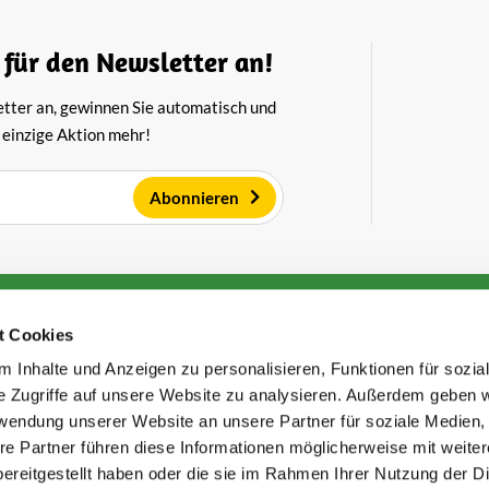
 für den Newsletter an!
etter an, gewinnen Sie automatisch und
 einzige Aktion mehr!
Abonnieren
ndoorn Käse
Kundenservice
t Cookies
Über uns
 Inhalte und Anzeigen zu personalisieren, Funktionen für sozia
klärung
Großhandel für Käse
Lagerungshinweise für Käse
e Zugriffe auf unsere Website zu analysieren. Außerdem geben w
Versand
Bezahlmethoden
rwendung unserer Website an unsere Partner für soziale Medien
Häufig gestellte Fragen
re Partner führen diese Informationen möglicherweise mit weite
atione
Sparen von Punkten
ereitgestellt haben oder die sie im Rahmen Ihrer Nutzung der D