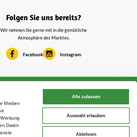
Folgen Sie uns bereits?
Wir nehmen Sie gerne mit in die gemütliche
Atmosphäre des Marktes.
Facebook
Instagram
Kontakt aufnehmen
Alle zulassen
+316 1687 9634
le Medien
service@hoogendoornkaese.de
ir
Auswahl erlauben
, Werbung
Folge uns!
ren Daten
ienste
Ablehnen