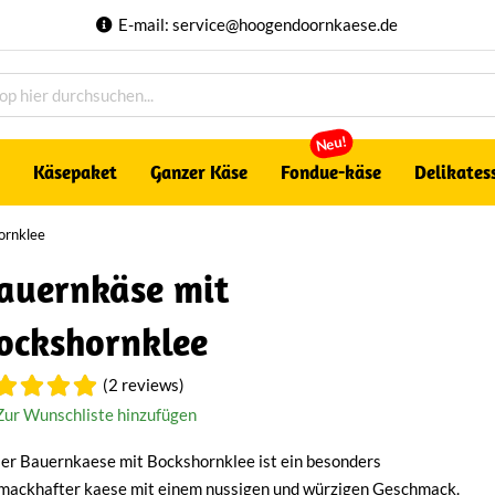
E-mail:
service@hoogendoornkaese.de
Neu!
Käsepaket
Ganzer Käse
Fondue-käse
Delikates
ornklee
auernkäse mit
ockshornklee
(2 reviews)
Zur Wunschliste hinzufügen
er Bauernkaese mit Bockshornklee ist ein besonders
mackhafter kaese mit einem nussigen und würzigen Geschmack.