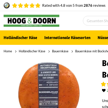
Rated with
4.8
von
5
from
2876
reviews
Holländischer Käse
Internationale Käsesorten
Nüsse
Home
Holländischer Käse
Bauernkäse
Bauernkäse mit Bocksh
B
B
Uns
sch