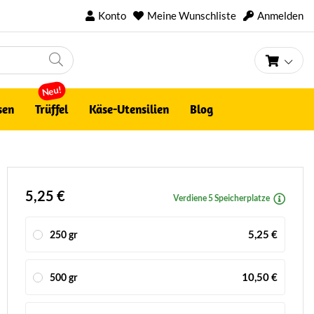
Konto
Meine Wunschliste
Anmelden
Mein 
Neu!
sen
Trüffel
Käse-Utensilien
Blog
5,25 €
Verdiene 5 Speicherplatze
5,25 €
250 gr
10,50 €
500 gr