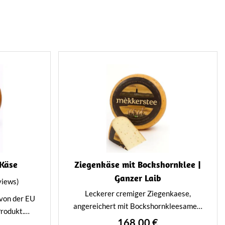
 Käse
Ziegenkäse mit Bockshornklee |
Ganzer Laib
views)
Leckerer cremiger Ziegenkaese,
 von der EU
angereichert mit Bockshornkleesamen.
rodukt.
Besonders nussig und würzig im
168,00 €
ack, aber