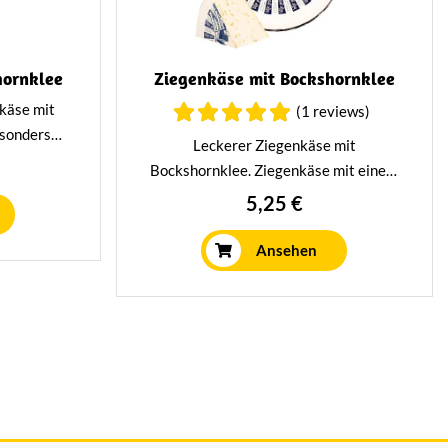
hornklee
Ziegenkäse mit Bockshornklee
käse mit
(1 reviews)
sonders
Leckerer Ziegenkäse mit
schmack.
Bockshornklee. Ziegenkäse mit einem
ang auf
nussigen Geschmack, der ihn ideal für
5,25 €
 gereift.
Getränke macht.
Ansehen