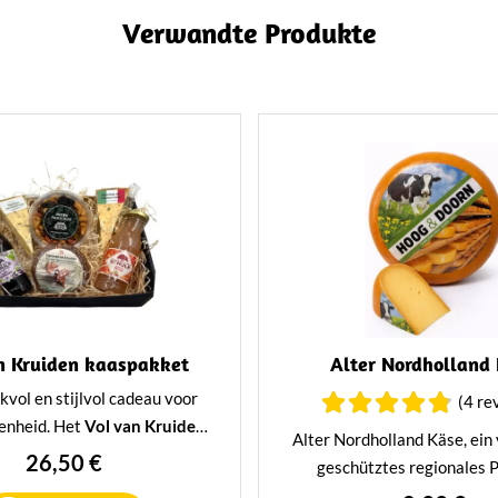
Verwandte Produkte
n Kruiden kaaspakket
Alter Nordholland
vol en stijlvol cadeau voor
(4 re
enheid. Het
Vol van Kruiden
Alter Nordholland Käse, ein
 is een luxe kaaspakket met
26,50 €
geschütztes regionales P
e kaas met verse kruiden,
Köstlich kräftig im Geschm