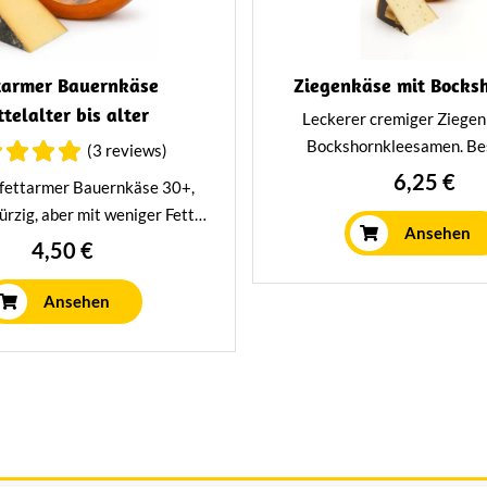
tarmer Bauernkäse
Ziegenkäse mit Bocks
ttelalter bis alter
Leckerer cremiger Ziegen
Bockshornkleesamen. Be
(3 reviews)
nussiger und würziger Ge
6,25 €
 fettarmer Bauernkäse 30+,
Mindestens 12 Wochen l
ürzig, aber mit weniger Fett.
traditionelle Art und Weise
Ansehen
Käse reift mindestens 20
4,50 €
n in unserem Reifehaus.
Ansehen