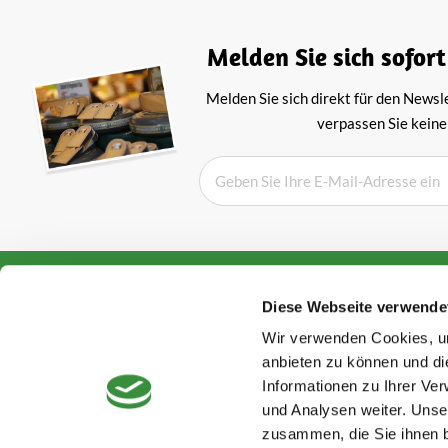
Melden Sie sich sofort
Melden Sie sich direkt für den Newsl
verpassen Sie keine
Bewertungen aus Holland
Über Hooge
Diese Webseite verwende
AGB
Kunden bewerten uns mit
Wir verwenden Cookies, um
Datenschutzer
Winderruf
anbieten zu können und di
Verpackung & 
Informationen zu Ihrer Ve
Rated with
4.8
von
5
of
Impressum
und Analysen weiter. Unse
2876
reviews
Kontaktinform
zusammen, die Sie ihnen b