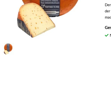
Der
der
mac
Ge