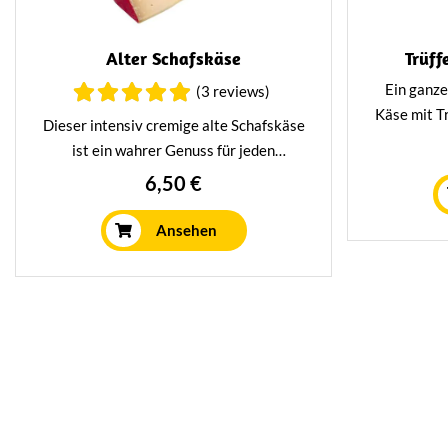
Alter Schafskäse
Trüff
Ein ganze
(3 reviews)
Käse mit Tr
Dieser intensiv cremige alte Schafskäse
besond
ist ein wahrer Genuss für jeden
intensi
Käseliebhaber! Köstlich mit einem
6,50 €
Geschmack
guten Glas Wein, aber auch sehr lecker
in warmen Gerichten.
Ansehen