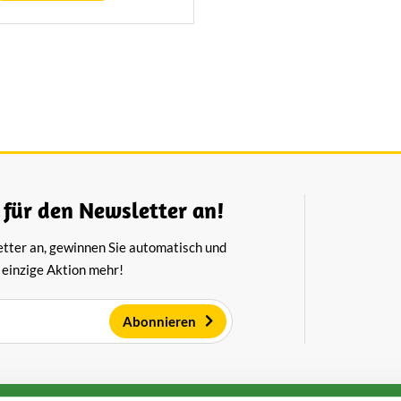
eschmack verleiht.
Kaas heeft in samenwerk
Vogelbescherming Neder
speciale weidevogelkaas o
 für den Newsletter an!
etter an, gewinnen Sie automatisch und
 einzige Aktion mehr!
Abonnieren