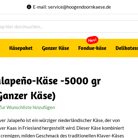
E-mail:
service@hoogendoornkaese.de
Neu!
Käsepaket
Ganzer Käse
Fondue-käse
Delikates
alapeño-Käse -5000 gr
Ganzer Käse)
Zur Wunschliste hinzufügen
ver Jalapeño ist ein würziger niederländischer Käse, der von
ver Kaas in Friesland hergestellt wird. Dieser Käse kombiniert
 cremigen, milden Geschmack des traditionellen Klaver-Käses