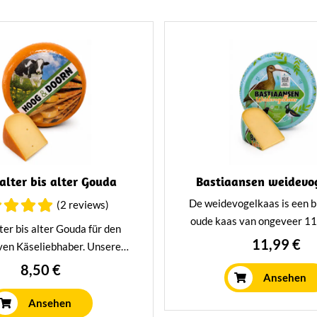
alter bis alter Gouda
Bastiaansen weidevo
De weidevogelkaas is een b
(2 reviews)
oude kaas van ongeveer 1
ter bis alter Gouda für den
oud, met een krachtige en v
11,99 €
ven Käseliebhaber. Unsere
smaak. Deze kaas is niet
n bis alten Käsesorten werden
8,50 €
smakelijk, maar ook bedoe
Ansehen
 26 Wochen lang gereift, was
leefgebied van weidevo
 einen herrlich würzigen
Ansehen
beschermen. Bastiaansen B