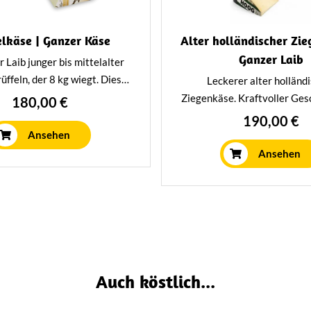
elkäse | Ganzer Käse
Alter holländischer Zie
Ganzer Laib
r Laib junger bis mittelalter
üffeln, der 8 kg wiegt. Dieser
Leckerer alter holländ
ere Käse hat einen sehr
Ziegenkäse. Kraftvoller Ge
180,00 €
ven und unverwechselbaren
extra Pep. Dieser einzigarti
190,00 €
. Du musst ihn ausprobiert
ca. 6,5 kg reift mindestens e
Ansehen
haben.
in unserem eigenen Rei
Ansehen
Auch köstlich...