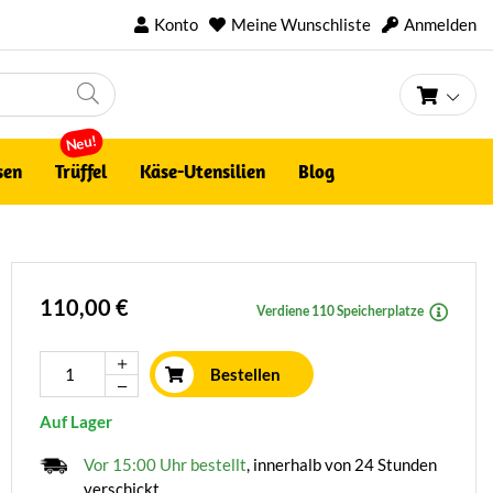
Konto
Meine Wunschliste
Anmelden
Mein 
Neu!
sen
Trüffel
Käse-Utensilien
Blog
110,00 €
Verdiene 110 Speicherplatze
Bestellen
Auf Lager
Vor 15:00 Uhr bestellt
, innerhalb von 24 Stunden
verschickt