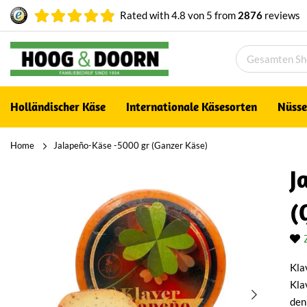
Rated with
4.8
von
5
from
2876
reviews
Holländischer Käse
Internationale Käsesorten
Nüsse
Home
Jalapeño-Käse -5000 gr (Ganzer Käse)
J
(
Kla
Kla
den