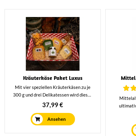
Kräuterkäse Paket Luxus
Mittel
Mit vier speziellen Kräuterkäsen zu je
300 g und drei Delikatessen wird dieses
Mittelal
Paket Ihre Getränkekarte bis zum Rand
37,99 €
ultimati
füllen. Oder Sie verschenken dieses
mittelalte
Paket. Perfekt für alle Liebhaber von
Ansehen
mindestens
Käse und kulinarischen Köstlichkeiten.
ihnen