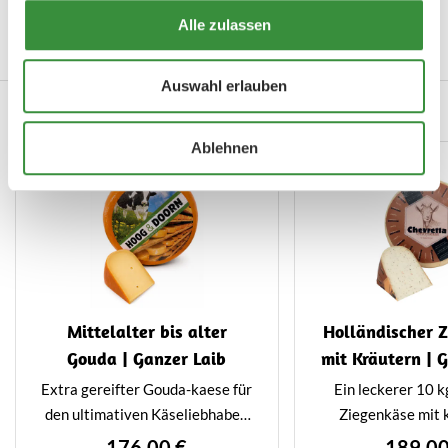
Hersteller
Hoogendoorn Kaas
Alle zulassen
Mehr lesen
Auswahl erlauben
Verwandte Produkte
Ablehnen
Mittelalter bis alter
Holländischer 
Gouda | Ganzer Laib
mit Kräutern | 
Extra gereifter Gouda-kaese für
Ein leckerer 10 
den ultimativen Käseliebhaber.
Ziegenkäse mit 
Unsere extra gereiften
Kräutern. Köstlic
176,00 €
189,00