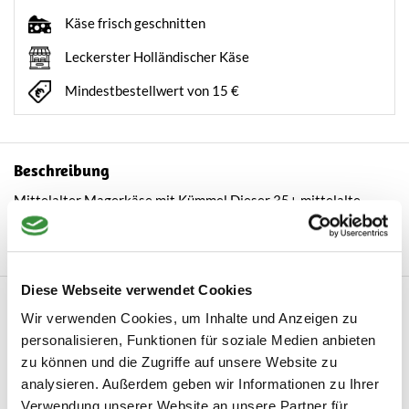
Käse frisch geschnitten
Leckerster Holländischer Käse
Mindestbestellwert von 15 €
Beschreibung
Mittelalter Magerkäse mit Kümmel Dieser 35+ mittelalte
Magerkäse mit Kümmel ist herrlich crem...
Mehr lesen
Diese Webseite verwendet Cookies
Kundenbewertungen
Wir verwenden Cookies, um Inhalte und Anzeigen zu
personalisieren, Funktionen für soziale Medien anbieten
4 / 5
zu können und die Zugriffe auf unsere Website zu
Basierend auf 2 Bewertungen
analysieren. Außerdem geben wir Informationen zu Ihrer
Verwendung unserer Website an unsere Partner für