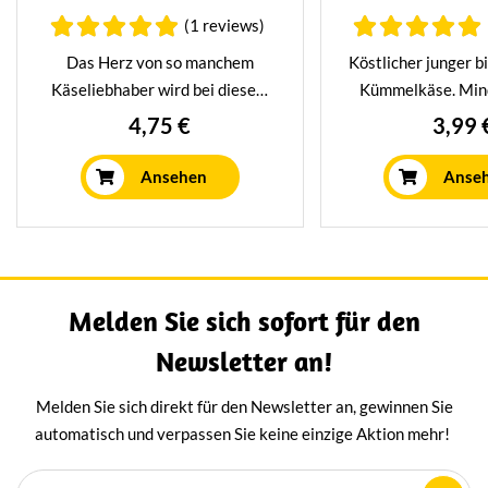
(1 reviews)
Das Herz von so manchem
Köstlicher junger bi
Käseliebhaber wird bei diesem
Kümmelkäse. Min
alten 35+ Magerkäse mit
Wochen in unser
4,75 €
3,99 
Kümmel höher schlagen.
Reifehaus gereif
Hergestellt aus bester
einen milden, 
Ansehen
Anse
Magermilch. Dieser
Geschmack ve
Kümmelkäse ist mindestens ein
Jahr lang in unserem Reifehaus
gewesen. Köstlich cremiger
Geschmack durch
Melden Sie sich sofort für den
Kümmelsamen.
Newsletter an!
Melden Sie sich direkt für den Newsletter an, gewinnen Sie
automatisch und verpassen Sie keine einzige Aktion mehr!