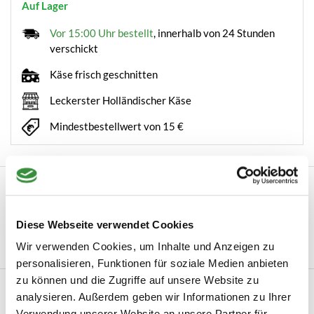
Auf Lager
Vor 15:00 Uhr bestellt
, innerhalb von 24 Stunden
verschickt
Käse frisch geschnitten
Leckerster Holländischer Käse
Mindestbestellwert von 15 €
Beschreibung
Ganzer Laib junger bis mittelalter Kümmelkäse Dieser junge bis
Diese Webseite verwendet Cookies
mittelalte Kümmelkäse hat eine...
Wir verwenden Cookies, um Inhalte und Anzeigen zu
Mehr lesen
personalisieren, Funktionen für soziale Medien anbieten
zu können und die Zugriffe auf unsere Website zu
Produktinformation
analysieren. Außerdem geben wir Informationen zu Ihrer
Verwendung unserer Website an unsere Partner für