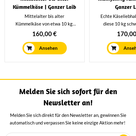
Kümmelkäse | Ganzer Laib
Ganzer L
Mittelalter bis alter
Echte Käseliebha
Kümmelkäse von etwa 10 kg.
diese 10 kg sch
Mindestens 26 Wochen lang in
sicher zu schätz
160,00 €
170,00
unserem eigenen Reifungshaus
Dieser Kümmelkäs
auf traditionelle Weise gereift.
Jahre in unserem 
Ansehen
Anse
Dadurch bekommt dieser Käse
verbracht, was ih
einen köstlich würzigen und
würzigen und 
nussigen Geschmack.
Geschmack verleih
mit einem Glas 
Melden Sie sich sofort für den
Newsletter an!
Melden Sie sich direkt für den Newsletter an, gewinnen Sie
automatisch und verpassen Sie keine einzige Aktion mehr!