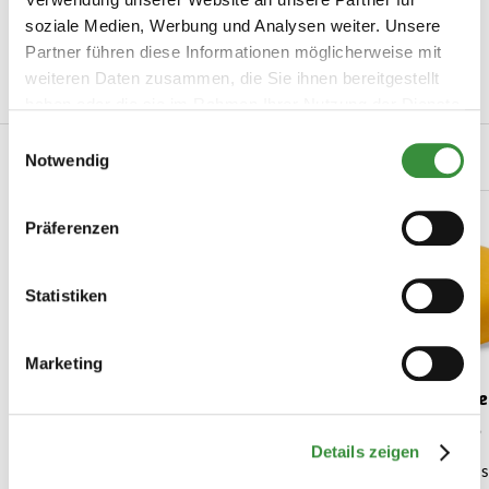
Artikelnummer
0007-1001
soziale Medien, Werbung und Analysen weiter. Unsere
Hersteller
Hoogendoorn Kaas
Partner führen diese Informationen möglicherweise mit
weiteren Daten zusammen, die Sie ihnen bereitgestellt
Mehr lesen
haben oder die sie im Rahmen Ihrer Nutzung der Dienste
gesammelt haben.
Einwilligungsauswahl
Verwandte Produkte
Notwendig
Präferenzen
Statistiken
Marketing
Alter Schafskäse
Bauernkäse 
(3 reviews)
Details zeigen
Dieser intensiv cremige alte
1 Kilo Bauernkäs