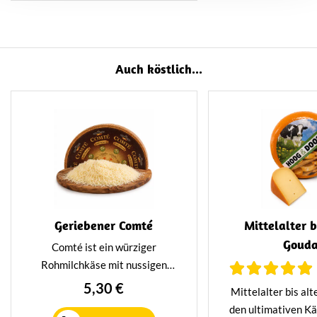
Auch köstlich...
Geriebener Comté
Mittelalter b
Goud
Comté ist ein würziger
Rohmilchkäse mit nussigen
Noten, der aus der
5,30 €
Mittelalter bis alt
französischen Jura stammt. Er
den ultimativen Kä