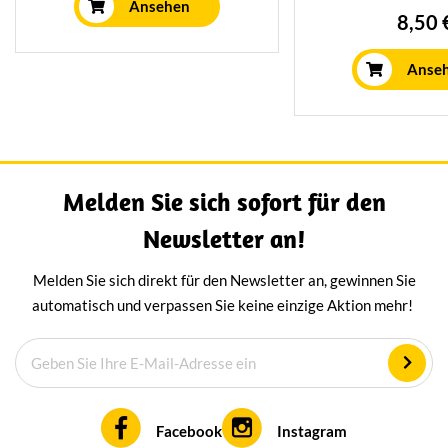
ist ideal für die Verwendung in
Ansehen
Unsere mittelalte
8,50 
einem Käsefondue oder zum
Käsesorten werden
Gratinieren warmer Gerichte.
26 Wochen lang g
Anse
ihnen einen herrl
Geschmack ve
Melden Sie sich sofort für den
Newsletter an!
Melden Sie sich direkt für den Newsletter an, gewinnen Sie
automatisch und verpassen Sie keine einzige Aktion mehr!
Facebook
Instagram