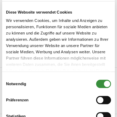
5 / 5
Diese Webseite verwendet Cookies
Wir verwenden Cookies, um Inhalte und Anzeigen zu
Based on 1 review
personalisieren, Funktionen für soziale Medien anbieten
Tolle Neuheit!
zu können und die Zugriffe auf unsere Website zu
analysieren. Außerdem geben wir Informationen zu Ihrer
By Hemann on 03.05.24
Verwendung unserer Website an unsere Partner für
Aromatischer, würziger weicher super leckerer Käse! DANKE.
soziale Medien, Werbung und Analysen weiter. Unsere
Partner führen diese Informationen möglicherweise mit
weiteren Daten zusammen, die Sie ihnen bereitgestellt
haben oder die sie im Rahmen Ihrer Nutzung der Dienste
Produktinformation
gesammelt haben.
Einwilligungsauswahl
Notwendig
Artikelnummer
0062-1001
Hersteller
Hoogendoorn Kaas
Präferenzen
Mehr lesen
Statistiken