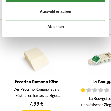
gewaschen wird.
kräftiger Ges
Auswahl erlauben
Auch köstlich...
Ablehnen
Pecorino Romano Käse
La Bouyg
Der Pecorino Romano ist als
köstlicher, harter, salziger
La Bouygette 
italienischer Käse aus
7,99 €
französischer Zie
Schafsmilch bekannt. Der
auf eine einzigart