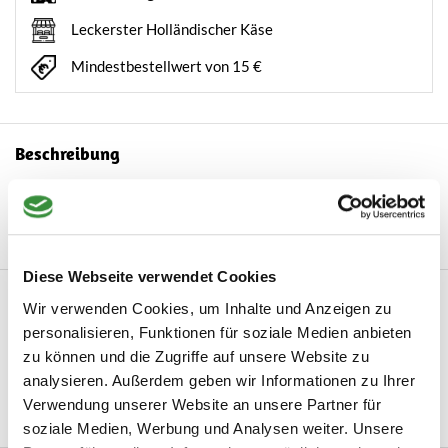
Leckerster Holländischer Käse
Mindestbestellwert von 15 €
Beschreibung
Parmigiano Reggiano: authentischer italienischer Käse für
kulinarische Perfektion Entdecken Sie d...
Mehr lesen
Diese Webseite verwendet Cookies
Produktinformation
Wir verwenden Cookies, um Inhalte und Anzeigen zu
personalisieren, Funktionen für soziale Medien anbieten
Artikelnummer
Parmesan Reggiano
zu können und die Zugriffe auf unsere Website zu
analysieren. Außerdem geben wir Informationen zu Ihrer
Hersteller
Hoogendoorn Kaas
Verwendung unserer Website an unsere Partner für
Mehr lesen
soziale Medien, Werbung und Analysen weiter. Unsere