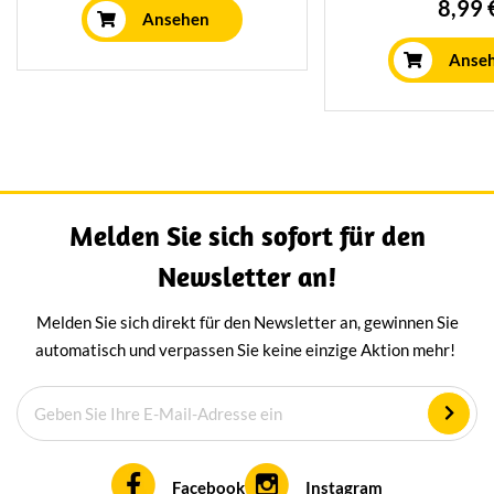
8,99 
intensive salzige Geschmack
Ansehen
Ziegenrohmilch h
kommt daher, dass der Käse bei
wird. Er hat eine
Anse
der Zubereitung in Meerwasser
cremigen und
gewaschen wird.
Geschmack und ka
Vielzahl von G
verwendet w
Melden Sie sich sofort für den
Newsletter an!
Melden Sie sich direkt für den Newsletter an, gewinnen Sie
automatisch und verpassen Sie keine einzige Aktion mehr!
Facebook
Instagram