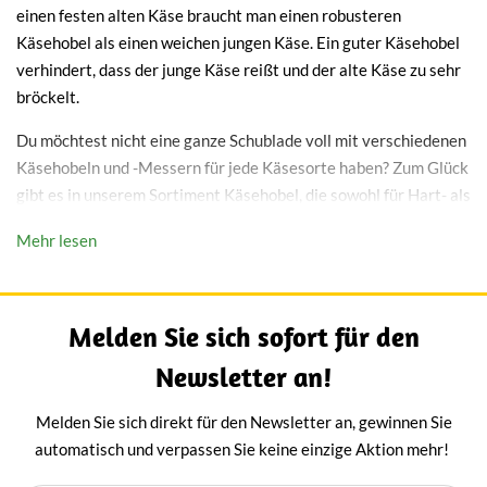
einen festen alten Käse braucht man einen robusteren
Käsehobel als einen weichen jungen Käse. Ein guter Käsehobel
verhindert, dass der junge Käse reißt und der alte Käse zu sehr
bröckelt.
Du möchtest nicht eine ganze Schublade voll mit verschiedenen
Käsehobeln und -Messern für jede Käsesorte haben? Zum Glück
gibt es in unserem Sortiment Käsehobel, die sowohl für Hart- als
auch für Halbhartkäse geeignet sind.
Mehr lesen
Ein guter Käsehobel für das
echte Geschmackserlebnis
Melden Sie sich sofort für den
Newsletter an!
Käse selbst zu schneiden hat viele Vorteile. Du bestimmst die
Größe und Dicke der Scheiben selbst. Da unsere Käsehobel
Melden Sie sich direkt für den Newsletter an, gewinnen Sie
hochwertige Klingen haben, kannst du die Dicke der Scheibe
automatisch und verpassen Sie keine einzige Aktion mehr!
optimal bestimmen.