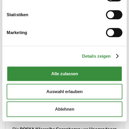
dafür, dass Sie halbharten und harten Käse mühelos vom
Laib hobeln können und lange Freude an Ihrem Käsehobel
Statistiken
haben.
8,99 €
Mehr erfahren
Marketing
Bestellen
Details zeigen
Alle zulassen
Auswahl erlauben
Ablehnen
BOSKA Käsereibe Copenhagen