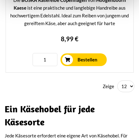
Die
BOSKA Käsereibe Copenhagen
von
Hoogendoorn
Kaese
ist eine praktische und langlebige Handreibe aus
hochwertigem Edelstahl. Ideal zum Reiben von jungem und
gereiftem Käse, aber auch geeignet für harte
Gemüsesorten wie Karotten und Spargel. Dank des leichten
8,99 €
Designs und der spülmaschinenfesten Ausführung ist diese
Reibe perfekt für den täglichen Gebrauch.
Mehr erfahren
Bestellen
Zeige
Ein Käsehobel für jede
Käsesorte
Jede Käsesorte erfordert eine eigene Art von Käsehobel. Für