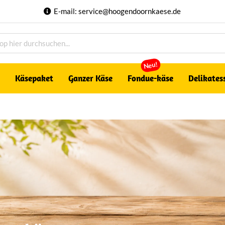
E-mail:
service@hoogendoornkaese.de
Neu!
Käsepaket
Ganzer Käse
Fondue-käse
Delikates