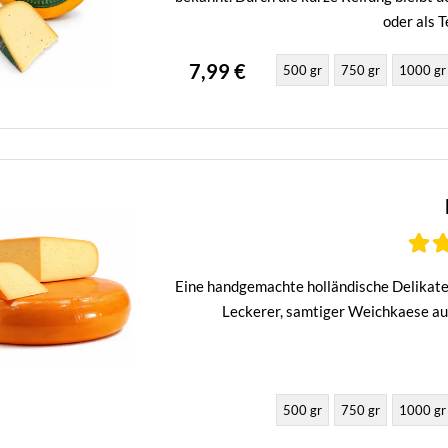
oder als T
7,99 €
500 gr
750 gr
1000 gr
Eine handgemachte holländische Delikate
Leckerer, samtiger Weichkaese aus
500 gr
750 gr
1000 gr