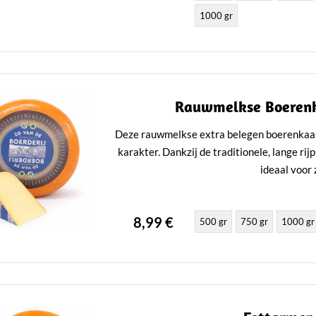
1000 gr
Rauwmelkse Boerenka
Deze rauwmelkse extra belegen boerenkaas h
karakter. Dankzij de traditionele, lange ri
ideaal voor 
8,99 €
500 gr
750 gr
1000 gr