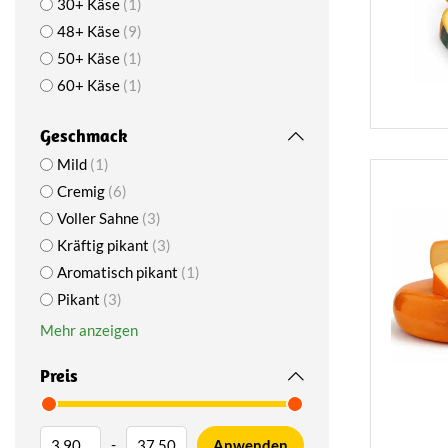
30+ Käse
1
48+ Käse
9
50+ Käse
1
60+ Käse
1
Geschmack
Mild
1
Cremig
6
Voller Sahne
3
Kräftig pikant
3
Aromatisch pikant
1
Pikant
3
Mehr anzeigen
Preis
-
Anwenden