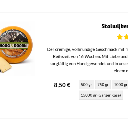
Stolwijke
Der cremige, vollmundige Geschmack mit mi
Reifezeit von 16 Wochen. Mit Liebe und
sorgfältig von Hand gewendet und in unse
einem e
8,50 €
500 gr
750 gr
1000 gr
15000 gr (Ganzer Käse)