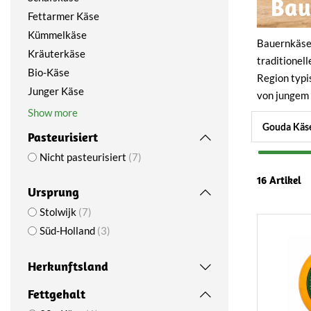
Bau
Fettarmer Käse
Kümmelkäse
Bauernkäse 
Kräuterkäse
traditionel
Bio-Käse
Region typi
Junger Käse
von jungem 
Show more
Gouda Käs
Pasteurisiert
Nicht pasteurisiert
7
16 Artikel
Ursprung
Stolwijk
7
Süd-Holland
3
Herkunftsland
Fettgehalt