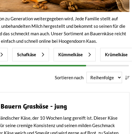
on zu Generation weitergegeben wird. Jede Familie stellt auf
, unbehandelten Milch hergestellt und bekommt so seinen für die
nd das schmeckt man auch. Unser Sortiment an Bauernkäse reicht
einfach und schnell online bei Hoogendoorn Kaas.
Schafkäse
Kümmelkäse
Krümelkäse
Sortieren nach
 Bauern Graskäse - jung
ländischer Käse, der 10 Wochen lang gereift ist. Dieser Käse
 für seine cremige Konsistenz und seinen milden Geschmack
er Käse weich und Smeuïg und wird gerne auf Brot, zu Salaten