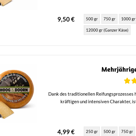
9,50 €
500 gr
750 gr
1000 gr
12000 gr (Ganzer Käse)
Mehrjährige
Dank des traditionellen Reifungsprozesses 
kräftigen und intensiven Charakter, is
4,99 €
250 gr
500 gr
750 gr