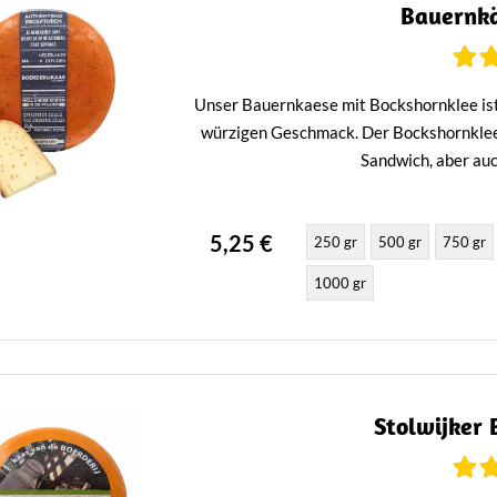
Bauernkä
Unser Bauernkaese mit Bockshornklee ist
würzigen Geschmack. Der Bockshornklee v
Sandwich, aber auc
5,25 €
250 gr
500 gr
750 gr
1000 gr
Stolwijker 