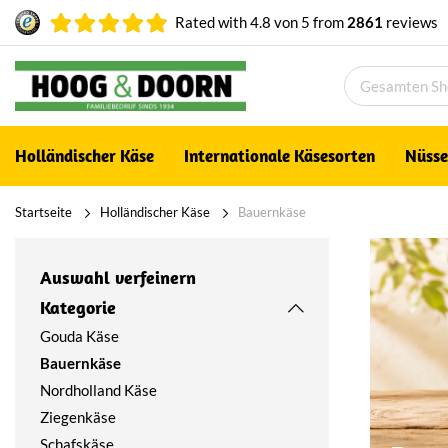
Rated with
4.8
von
5
from
2861
reviews
Holländischer Käse
Internationale Käsesorten
Nüsse
Startseite
Holländischer Käse
Bauernkäse
Auswahl verfeinern
Kategorie
Gouda Käse
Bauernkäse
Nordholland Käse
Ziegenkäse
Schafskäse