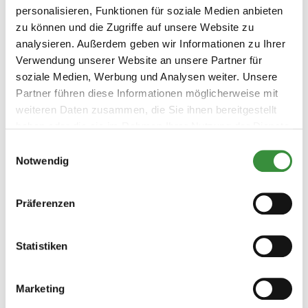
personalisieren, Funktionen für soziale Medien anbieten
zu können und die Zugriffe auf unsere Website zu
analysieren. Außerdem geben wir Informationen zu Ihrer
Verwendung unserer Website an unsere Partner für
soziale Medien, Werbung und Analysen weiter. Unsere
Sainte Maure
Partner führen diese Informationen möglicherweise mit
weiteren Daten zusammen, die Sie ihnen bereitgestellt
Sainte Maure ist einer der berühmtesten französischen
haben oder die sie im Rahmen Ihrer Nutzung der Dienste
Ziegenkäsesorten und ist herrlich weich mit einem frischen
gesammelt haben.
Einwilligungsauswahl
und nussigen Geschmack. Ideal für eine Vielzahl von
Notwendig
warmen und kalten Gerichten, aber auch köstlich auf einem
Baguette.
9,99 €
Mehr erfahren
Präferenzen
Statistiken
Bestellen
Marketing