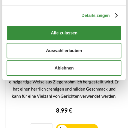
Details zeigen
Alle zulassen
Auswahl erlauben
La Bouygette
(1 reviews)
Ablehnen
La Bouygette ist ein französischer Ziegenkäse, der auf eine
einzigartige Weise aus Ziegenrohmilch hergestellt wird. Er
hat einen herrlich cremigen und milden Geschmack und
kann für eine Vielzahl von Gerichten verwendet werden.
Mehr erfahren
8,99 €