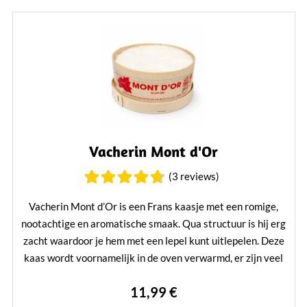
Vacherin Mont d'Or
(3 reviews)
Vacherin Mont d’Or is een Frans kaasje met een romige,
nootachtige en aromatische smaak. Qua structuur is hij erg
zacht waardoor je hem met een lepel kunt uitlepelen. Deze
kaas wordt voornamelijk in de oven verwarmd, er zijn veel
recepten mee te vinden.
11,99 €
Mehr erfahren