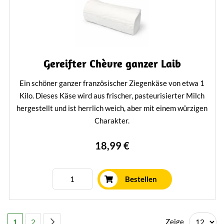
Gereifter Chèvre ganzer Laib
Ein schöner ganzer französischer Ziegenkäse von etwa 1
Kilo. Dieses Käse wird aus frischer, pasteurisierter Milch
hergestellt und ist herrlich weich, aber mit einem würzigen
Charakter.
Mehr erfahren
18,99 €
Bestellen
Seite
Sie lesen gerade die Seite
Seite
Seite
Weiter
Zeige
1
2