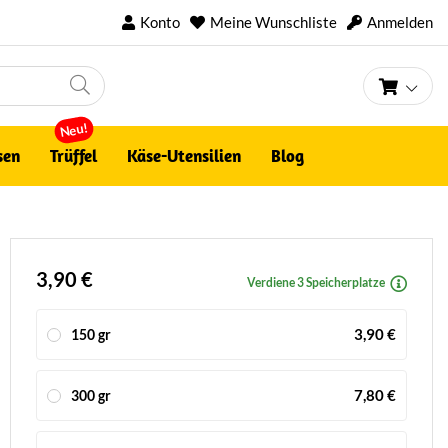
Konto
Meine Wunschliste
Anmelden
Mein 
Neu!
sen
Trüffel
Käse-Utensilien
Blog
3,90 €
Verdiene 3 Speicherplatze
3,90 €
150 gr
7,80 €
300 gr