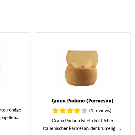
Grana Padano (Parmesan)
hte, romige
(1 reviews)
papillen
Grana Padano ist ein köstlicher
en subtiel
italienischer Parmesan, der krümelig ist.
 delicate,