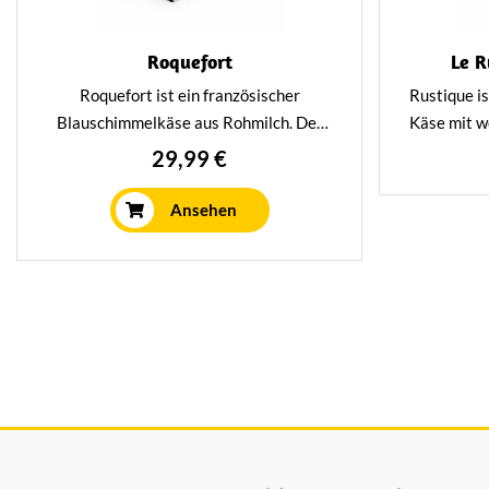
Roquefort
Le 
Roquefort ist ein französischer
Rustique is
Blauschimmelkäse aus Rohmilch. Der
Käse mit w
Käse wird auf traditionelle Art und
ist herrli
29,99 €
Weise aus 100 % Schafsmilch
als der vo
hergestellt und hat einen sehr würzigen
mit eine
Ansehen
Geschmack. Ein wahrer Genuss für
Genuss 
jeden Käseliebhaber.