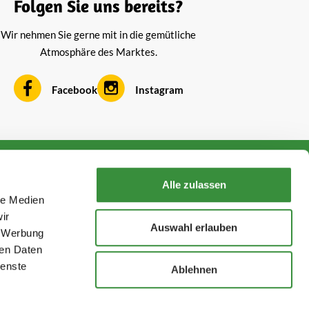
Folgen Sie uns bereits?
Wir nehmen Sie gerne mit in die gemütliche
Atmosphäre des Marktes.
Facebook
Instagram
Kontakt aufnehmen
Alle zulassen
+316 1687 9634
le Medien
service@hoogendoornkaese.de
ir
Auswahl erlauben
, Werbung
Folge uns!
ren Daten
ienste
Ablehnen
hoogendoornkaas.nl