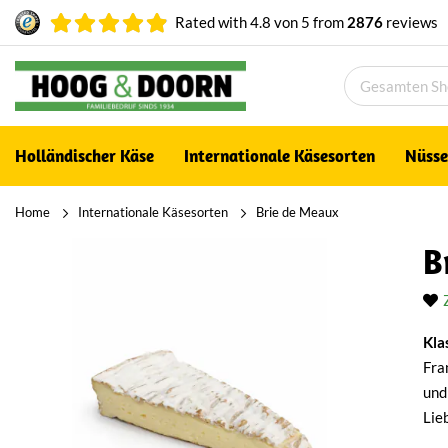
Rated with
4.8
von
5
from
2876
reviews
Holländischer Käse
Internationale Käsesorten
Nüsse
Home
Internationale Käsesorten
Brie de Meaux
B
Kla
Fra
und
Lie