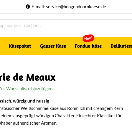
E-mail:
service@hoogendoornkaese.de
Neu!
Käsepaket
Ganzer Käse
Fondue-käse
Delikates
rie de Meaux
Zur Wunschliste hinzufügen
ssisch, würzig und nussig
nzösischer Weißschimmelkäse aus Rohmilch mit cremigem Kern
 einem ausgeprägt würzigen Charakter. Ein echter Klassiker für
bhaber authentischer Aromen.