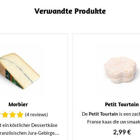
Verwandte Produkte
Morbier
Petit Tourtain
De
Petit Tourtain
is een zac
(4 reviews)
Franse kaas die uw smaak
t ein köstlicher Dessertkäse
verwent met een verfijnde 
2,99 €
ranzösischen Jura-Gebirge.
aromatische smaak. Met zijn