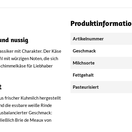
Produktinformati
und nussig
Artikelnummer
Geschmack
lassiker mit Charakter. Der Käse
l mit würzigen Noten, die sich
Milchsorte
ßschimmelkäse für Liebhaber
Fettgehalt
t
Pasteurisiert
s frischer Kuhmilch hergestellt
und die essbare weiße Rinde
 ausbalancierter Geschmack:
ließlich Brie de Meaux von