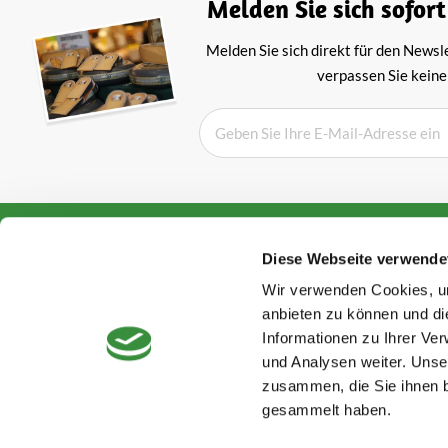
Melden Sie sich sofort
Melden Sie sich direkt für den Newsl
verpassen Sie keine
Bewertungen aus Holland
Über Hooge
Diese Webseite verwende
AGB
Kunden bewerten uns mit
Wir verwenden Cookies, um
Datenschutzer
Winderruf
anbieten zu können und di
Verpackung & 
Informationen zu Ihrer Ve
Rated with
4.8
von
5
of
Impressum
und Analysen weiter. Unse
2876
reviews
Kontaktinform
zusammen, die Sie ihnen b
Rücksendungen
gesammelt haben.