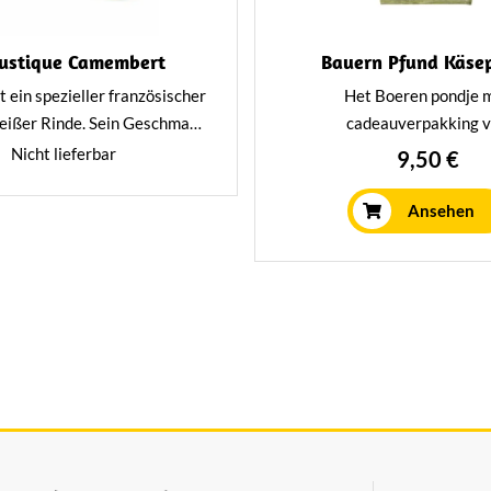
Rustique Camembert
Bauern Pfund Käse
t ein spezieller französischer
Het Boeren pondje 
eißer Rinde. Sein Geschmack
cadeauverpakking 
ch cremig und etwas kräftiger
Hoogendoornkaas – net zo le
Nicht lieferbar
9,50 €
n Rahm-Brie. Köstlich kräftig
kilo, maar dan net even wat
m intensiven Charakter: ein
Ambachtelijke boerenkaa
Ansehen
für jeden Käseliebhaber!
prachtige verpakking, id
Hollands kaascadea