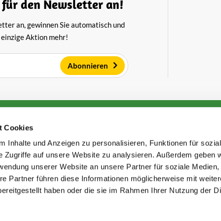
 für den Newsletter an!
etter an, gewinnen Sie automatisch und
 einzige Aktion mehr!
Abonnieren
ndoorn Käse
Kundenservice
t Cookies
Über uns
 Inhalte und Anzeigen zu personalisieren, Funktionen für sozia
klärung
Großhandel für Käse
Lagerungshinweise für Käse
e Zugriffe auf unsere Website zu analysieren. Außerdem geben w
Versand
Bezahlmethoden
rwendung unserer Website an unsere Partner für soziale Medien
Häufig gestellte Fragen
re Partner führen diese Informationen möglicherweise mit weite
atione
Sparen von Punkten
ereitgestellt haben oder die sie im Rahmen Ihrer Nutzung der D
 und Beschwerden