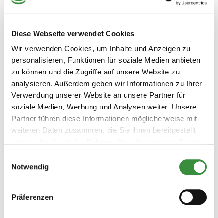
Käse frisch geschnitten
Leckerster Holländischer Käse
Diese Webseite verwendet Cookies
Mindestbestellwert von 15 €
Wir verwenden Cookies, um Inhalte und Anzeigen zu
personalisieren, Funktionen für soziale Medien anbieten
zu können und die Zugriffe auf unsere Website zu
analysieren. Außerdem geben wir Informationen zu Ihrer
Beschreibung
Verwendung unserer Website an unsere Partner für
Pecorino Romano gerieben Pecorino Romano ist einer der
soziale Medien, Werbung und Analysen weiter. Unsere
bekanntesten Schafskaese aus Italien und wah...
Partner führen diese Informationen möglicherweise mit
weiteren Daten zusammen, die Sie ihnen bereitgestellt
Mehr lesen
haben oder die sie im Rahmen Ihrer Nutzung der Dienste
gesammelt haben.
Einwilligungsauswahl
Produktinformation
Notwendig
Artikelnummer
0040
Präferenzen
Hersteller
Hoogendoorn Kaas