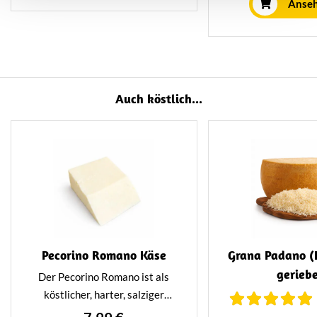
mindestens 18 Mon
Anse
van 190 gram.
ist. Das Ergebnis is
kräftiger Ges
Auch köstlich...
Pecorino Romano Käse
Grana Padano (
gerieb
Der Pecorino Romano ist als
köstlicher, harter, salziger
italienischer Käse aus