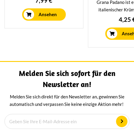
7,99 €
Grana Padano ist e
Schafsmilch bekannt. Der
italienischer Krü
intensive salzige Geschmack
Ansehen
speziell für dich g
4,25 
kommt daher, dass der Käse bei
Er eignet sich her
der Zubereitung in Meerwasser
den Einsatz in der
Anse
gewaschen wird.
mindestens 18 Mon
ist, hat er eine
intensiven Ge
Melden Sie sich sofort für den
Newsletter an!
Melden Sie sich direkt für den Newsletter an, gewinnen Sie
automatisch und verpassen Sie keine einzige Aktion mehr!