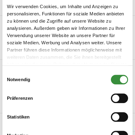
Wir verwenden Cookies, um Inhalte und Anzeigen zu
personalisieren, Funktionen für soziale Medien anbieten
zu können und die Zugriffe auf unsere Website zu
Beschreibung
analysieren. Außerdem geben wir Informationen zu Ihrer
Petit Doruvael Truffel kopen bij Hoogendoorn Kaas Petit
Verwendung unserer Website an unsere Partner für
Doruvael Truffel is een bijzondere Hollands...
soziale Medien, Werbung und Analysen weiter. Unsere
Partner führen diese Informationen möglicherweise mit
Mehr lesen
weiteren Daten zusammen, die Sie ihnen bereitgestellt
haben oder die sie im Rahmen Ihrer Nutzung der Dienste
Produktinformation
gesammelt haben.
Einwilligungsauswahl
Notwendig
Artikelnummer
Petit Doruvael Truffel
Herkunftsland
Niederlande
Präferenzen
Mehr lesen
Statistiken
Verwandte Produkte