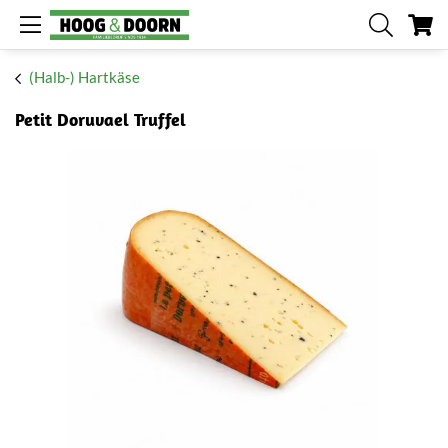
Me
(Halb-) Hartkäse
Petit Doruvael Truffel