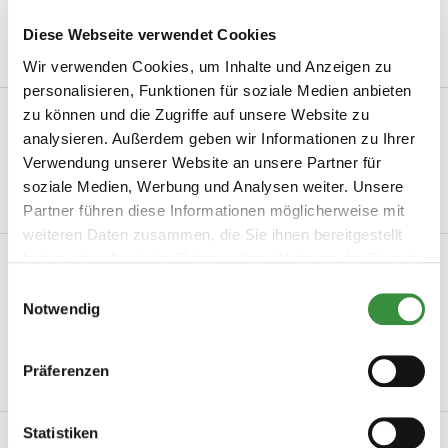
Mindestbestellwert von 15 €
Diese Webseite verwendet Cookies
Wir verwenden Cookies, um Inhalte und Anzeigen zu
personalisieren, Funktionen für soziale Medien anbieten
zu können und die Zugriffe auf unsere Website zu
Beschreibung
analysieren. Außerdem geben wir Informationen zu Ihrer
Whisky Kaas kopen bij Hoogendoorn Kaas Whisky Kaas is een
Verwendung unserer Website an unsere Partner für
bijzondere kaas voor liefhebbers van voll...
soziale Medien, Werbung und Analysen weiter. Unsere
Mehr lesen
Partner führen diese Informationen möglicherweise mit
weiteren Daten zusammen, die Sie ihnen bereitgestellt
haben oder die sie im Rahmen Ihrer Nutzung der Dienste
Produktinformation
gesammelt haben.
Einwilligungsauswahl
Artikelnummer
Whisky Kaas
Notwendig
Herkunftsland
Niederlande
Präferenzen
Mehr lesen
Statistiken
Verwandte Produkte