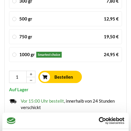
300 gr
7,80 €
500 gr
12,95 €
750 gr
19,50 €
1000 gr
24,95 €
Smartest choice
Bestellen
Auf Lager
Vor 15:00 Uhr bestellt
, innerhalb von 24 Stunden
verschickt
Käse frisch geschnitten
Leckerster Holländischer Käse