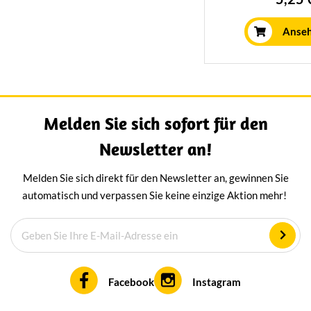
delicate hay flowers during the
mit frischen Krä
ripening process. To preserve its
Kombination, die 
Anse
delicious taste, the exterior is
Käse mit einem mi
carefully covered with a dense
Charakter e
layer of hay bales. Perfect when
paired with fruit, nuts, and a
variety of breads and crackers,
Melden Sie sich sofort für den
hayflower cheese offers a
refined tasting experience for
Newsletter an!
any occasion.
Melden Sie sich direkt für den Newsletter an, gewinnen Sie
automatisch und verpassen Sie keine einzige Aktion mehr!
Facebook
Instagram