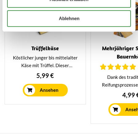
Ablehnen
Trüffelkäse
Mehrjähriger S
Bauernk
Köstlicher junger bis mittelalter
Käse mit Trüffel. Dieser
besondere Käse hat einen sehr
5,99 €
Dank des tradi
intensiven und
Reifungsprozesse
unverwechselbaren Geschmack.
Ansehen
mehrjähriger S
4,99 
Du musst ihn probieren.
Bauernkäse einen
kräftigen und i
Anse
Charakter, ist
Reifekristalle un
bröckelige Kon