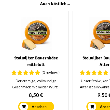
Auch köstlich...
Stolwijker Bauernkäse
Stolwijker Ba
mittelalt
Alter
(3 reviews)
Der cremige, vollmundige
Unser Stolwijker
Geschmack mit milder Würze
Alter ist ein wahr
des Stolwijk Bauern mittelalt
jeden Käseliebha
8,50 €
9,50 
entsteht durch eine Reifezeit
mindestens ein J
von 16 Wochen. Mit Liebe und
unserem tradit
Ansehen
Anse