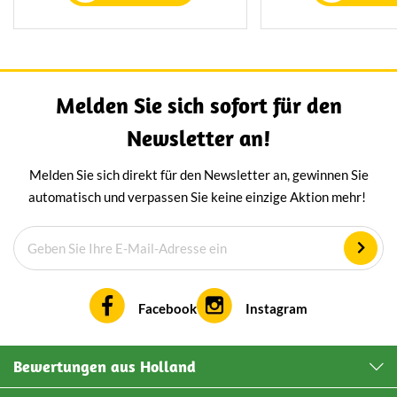
handwerklichem Können aus
Reifungshaus gerei
frischer Milch hergestellt und
pikanter Käse,
sorgfältig von Hand gewendet
überwältigen wird.
und in unserem eigenen
auf Brot, aber auc
Reifungshaus gereift – genau
Käseplatte ein ec
Melden Sie sich sofort für den
so, wie man es von einem echten
Newsletter an!
Stolwijker erwartet.
Melden Sie sich direkt für den Newsletter an, gewinnen Sie
automatisch und verpassen Sie keine einzige Aktion mehr!
Facebook
Instagram
Bewertungen aus Holland