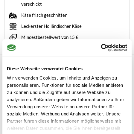
verschickt
Käse frisch geschnitten
Leckerster Holländischer Käse
Mindestbestellwert von 15 €
Beschreibung
Diese Webseite verwendet Cookies
Holländischer handgemachter Räucherkäse Ein echter,
Wir verwenden Cookies, um Inhalte und Anzeigen zu
authentischer Räucherkäse vom Bauernh...
personalisieren, Funktionen für soziale Medien anbieten
Mehr lesen
zu können und die Zugriffe auf unsere Website zu
analysieren. Außerdem geben wir Informationen zu Ihrer
Kundenbewertungen
Verwendung unserer Website an unsere Partner für
soziale Medien, Werbung und Analysen weiter. Unsere
5 / 5
Partner führen diese Informationen möglicherweise mit
weiteren Daten zusammen, die Sie ihnen bereitgestellt
Based on 1 review