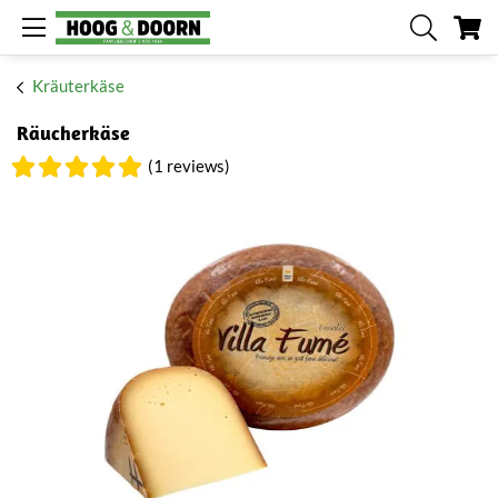
Me
Kräuterkäse
Räucherkäse
(1 reviews)