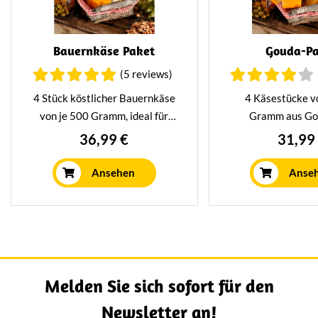
Bauernkäse Paket
Gouda-P
(5 reviews)
4 Stück köstlicher Bauernkäse
4 Käsestücke v
von je 500 Gramm, ideal für
Gramm aus Go
echte Käseliebhaber. Du kannst
Umgebung in ein
36,99 €
31,99
Bauernkäse auf einem leckeren
Schachtel, um di
frischen Sandwich und natürlich
Getränken zu präse
Ansehen
Anse
auf der Käseplatte genießen.
zu verschenken. G
den Genuss auf ei
Sandwich oder un
Getränke
Melden Sie sich sofort für den
Newsletter an!