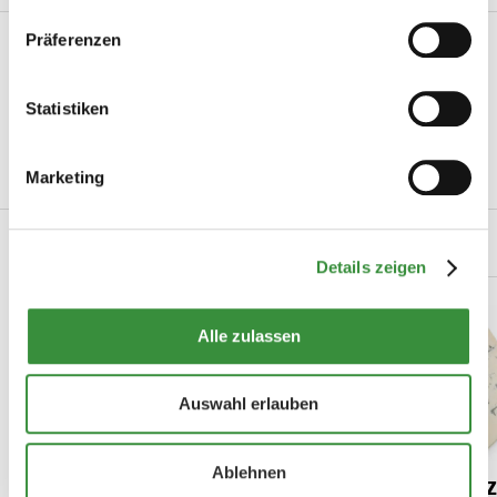
Präferenzen
Produktinformation
Artikelnummer
110-1004
Statistiken
Hersteller
Hoogendoorn Kaas
Marketing
Mehr lesen
Verwandte Produkte
Details zeigen
Alle zulassen
Auswahl erlauben
Ablehnen
Jalapeño Käse
Holländischer 