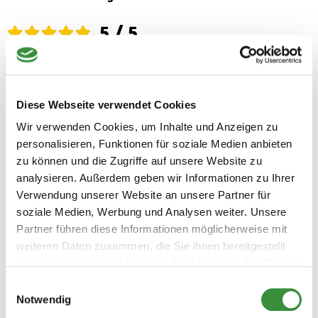
5 / 5
Basierend auf 2 Bewertungen
Wie immer super lecker
Diese Webseite verwendet Cookies
By Peter on 20.11.23
Wir verwenden Cookies, um Inhalte und Anzeigen zu
Habe das Nordholland-Paket bestellt, absolut empfehlenswert.
personalisieren, Funktionen für soziale Medien anbieten
Lieferung top verpackt, pünktlich. Und der Inhalt einfach super
zu können und die Zugriffe auf unsere Website zu
lecker!
analysieren. Außerdem geben wir Informationen zu Ihrer
Verwendung unserer Website an unsere Partner für
soziale Medien, Werbung und Analysen weiter. Unsere
Sehr lecker! .
Partner führen diese Informationen möglicherweise mit
By Jörg on 16.01.23
weiteren Daten zusammen, die Sie ihnen bereitgestellt
Wir haben mit "pittig" begonnen und das war sehr cremig und
haben oder die sie im Rahmen Ihrer Nutzung der Dienste
würzig zugleich.
gesammelt haben.
Einwilligungsauswahl
Notwendig