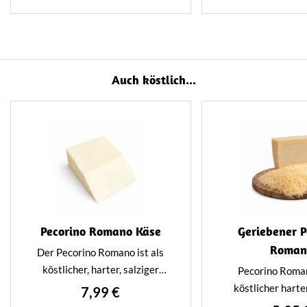
Köstliches suchen.
Käse, Dips oder um
zu essen! Perfek
schnellen, lecke
Auch köstlich...
Pecorino Romano Käse
Geriebener P
Roman
Der Pecorino Romano ist als
köstlicher, harter, salziger
Pecorino Roman
italienischer Käse aus
köstlicher harter
7,99 €
Schafsmilch bekannt. Der
italienischer 