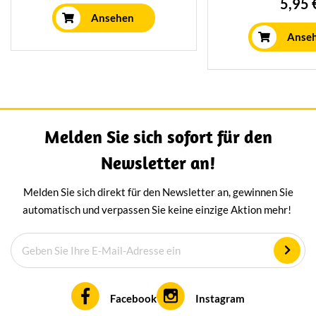
5,95 
intensive salzige Geschmack
Schafsmilch beka
Ansehen
kommt daher, dass der Käse bei
Sorte wurde sogar 
Anse
der Zubereitung in Meerwasser
dich gerieben. De
gewaschen wird.
salzige Geschm
daher, dass der K
Zubereitung in 
gewaschen 
Melden Sie sich sofort für den
Newsletter an!
Melden Sie sich direkt für den Newsletter an, gewinnen Sie
automatisch und verpassen Sie keine einzige Aktion mehr!
Facebook
Instagram