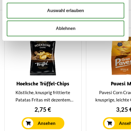
Auswahl erlauben
Verwandte Produkte
Ablehnen
Hoeksche Trüffel-Chips
Pavesi M
Köstliche, knusprig frittierte
Pavesi Corn Cra
Patatas Fritas mit dezentem
knusprige, leichte
Trüffelgeschmack. Diese Chips
Mais. Sie haben ei
2,75 €
3,25 
sind ein unwiderstehlicher
milden Geschmac
Genuss für Feinschmecker, die
knusprige Textur,
Ansehen
Anse
etwas Einzigartiges und
Snack oder zum Se