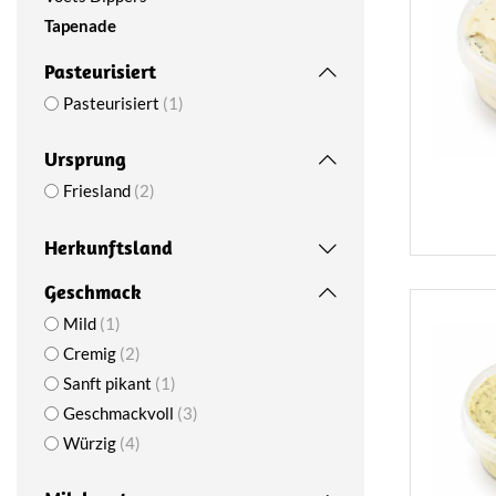
Tapenade
Pasteurisiert
Pasteurisiert
1
Ursprung
Friesland
2
Herkunftsland
Geschmack
Mild
1
Cremig
2
Sanft pikant
1
Geschmackvoll
3
Würzig
4