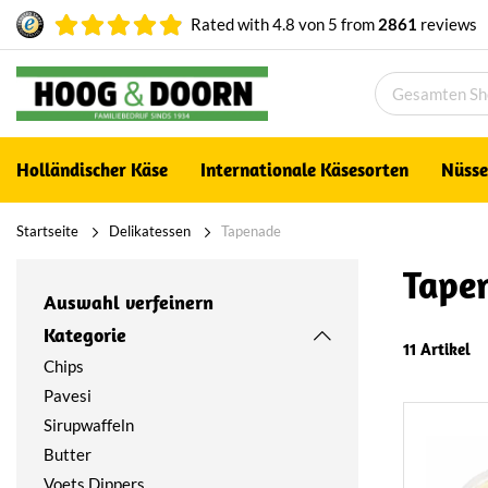
Rated with
4.8
von
5
from
2861
reviews
Holländischer Käse
Internationale Käsesorten
Nüsse
Startseite
Delikatessen
Tapenade
Tape
Auswahl verfeinern
Kategorie
11 Artikel
Chips
Pavesi
Sirupwaffeln
Butter
Voets Dippers