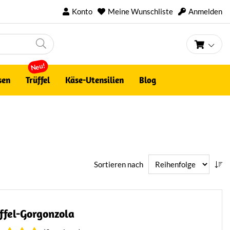
Konto
Meine Wunschliste
Anmelden
Mein 
Neu!
sen
Trüffel
Käse-Utensilien
Blog
Sortieren nach
ffel-Gorgonzola