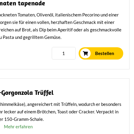
maten tapenade
ockneten Tomaten, Olivenöl, italienischem Pecorino und einer
orgen sie für einen vollen, herzhaften Geschmack mit einer
ichen auf Brot, als Dip beim Aperitif oder als geschmackvolle
u Pasta und gegrilltem Gemüse.
r mediterranen Küche – verpackt in 150-Gramm-Schälchen.
.
Bestellen
Mehr erfahren
l-Gorgonzola Trüffel
chimmelkäse), angereichert mit Trüffeln, wodurch er besonders
hr lecker auf einem Brötchen, Toast oder Cracker. Verpackt in
er 150-Gramm-Schale.
Mehr erfahren