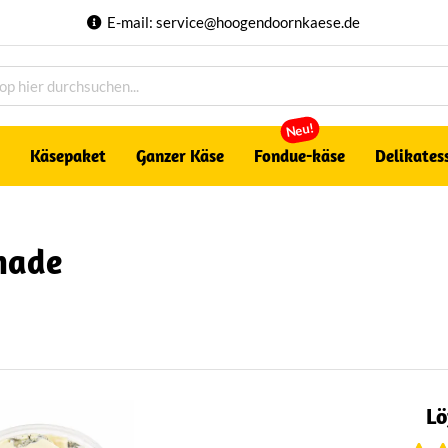
E-mail:
service@hoogendoornkaese.de
Neu!
Käsepaket
Ganzer Käse
Fondue-käse
Delikates
nade
Lö