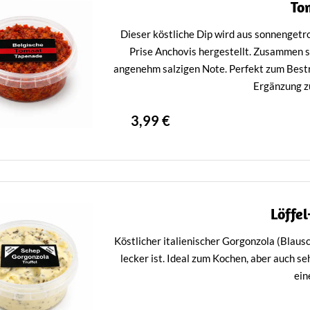
To
Dieser köstliche Dip wird aus sonnengetr
Prise Anchovis hergestellt. Zusammen s
angenehm salzigen Note. Perfekt zum Bestre
Ergänzung z
Ein echtes Geschmackserlebnis aus de
3,99 €
Löffe
Köstlicher italienischer Gorgonzola (Blaus
lecker ist. Ideal zum Kochen, aber auch se
ein