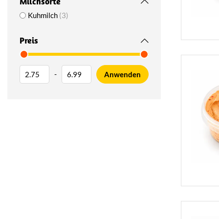
Milchsorte
Kuhmilch
3
Preis
-
Anwenden