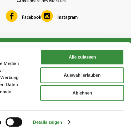
Atmosphäre des Marktes.
Facebook
Instagram
Kontakt aufnehmen
Alle zulassen
+316 1687 9634
le Medien
service@hoogendoornkaese.de
ir
Auswahl erlauben
, Werbung
Folge uns!
ren Daten
ienste
Ablehnen
hoogendoornkaas.nl
g
Details zeigen