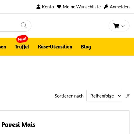
Konto
Meine Wunschliste
Anmelden
Mein 
Neu!
sen
Trüffel
Käse-Utensilien
Blog
Sortieren nach
Pavesi Mais