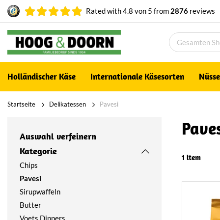
Rated with
4.8
von
5
from
2876
reviews
Holländischer Käse
Internationale Käsesorten
Nüsse
Startseite
Delikatessen
Pavesi
Pave
Auswahl verfeinern
Kategorie
1 item
Chips
Pavesi
Sirupwaffeln
Butter
Voets Dippers