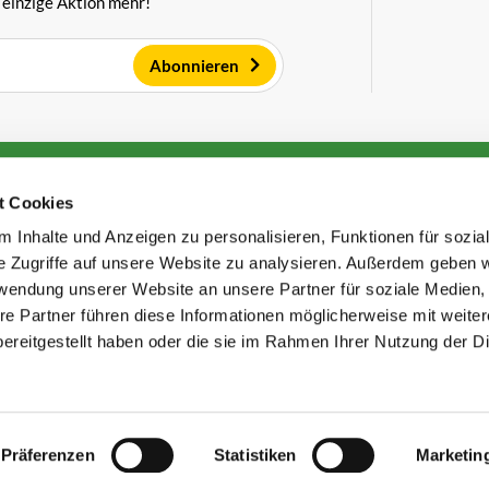
 einzige Aktion mehr!
Abonnieren
ndoorn Käse
Kundenservice
t Cookies
Über uns
 Inhalte und Anzeigen zu personalisieren, Funktionen für sozia
klärung
Großhandel für Käse
Lagerungshinweise für Käse
e Zugriffe auf unsere Website zu analysieren. Außerdem geben w
Versand
Bezahlmethoden
rwendung unserer Website an unsere Partner für soziale Medien
Häufig gestellte Fragen
re Partner führen diese Informationen möglicherweise mit weite
atione
Sparen von Punkten
ereitgestellt haben oder die sie im Rahmen Ihrer Nutzung der D
 und Beschwerden
Präferenzen
Statistiken
Marketin