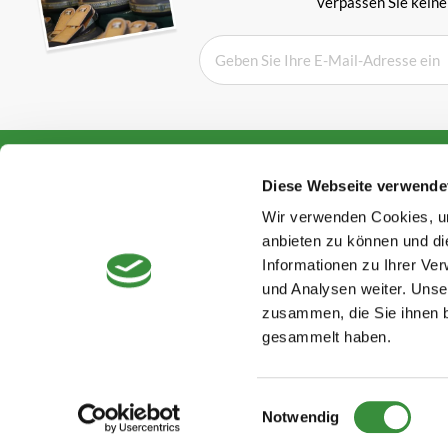
verpassen Sie keine
Bewertungen aus Holland
Über Hooge
Diese Webseite verwende
AGB
Kunden bewerten uns mit
Wir verwenden Cookies, um
Datenschutzer
Winderruf
anbieten zu können und di
Verpackung & 
Informationen zu Ihrer Ve
Rated with
4.8
von
5
of
Impressum
und Analysen weiter. Unse
2876
reviews
Kontaktinform
zusammen, die Sie ihnen b
Rücksendungen
gesammelt haben.
Einwilligungsauswahl
Notwendig