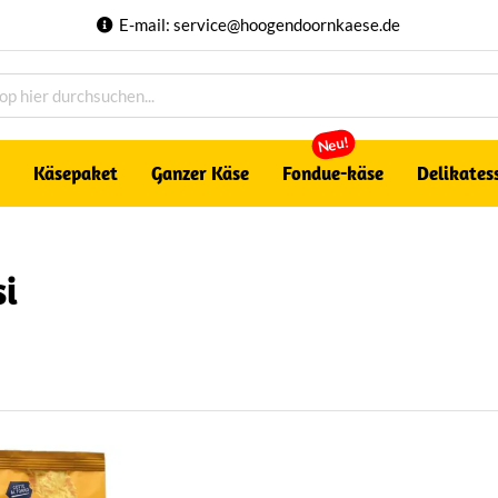
E-mail:
service@hoogendoornkaese.de
Neu!
Käsepaket
Ganzer Käse
Fondue-käse
Delikates
si