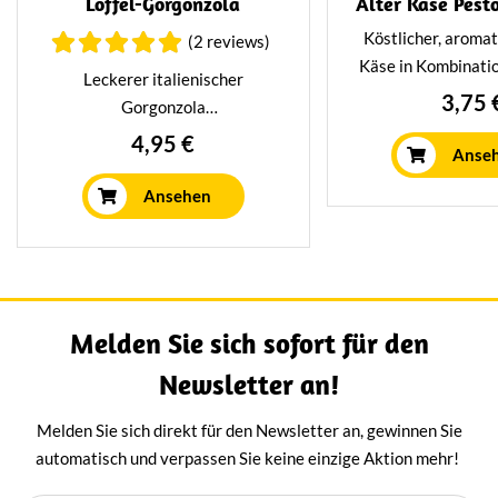
Löffel-Gorgonzola
Alter Käse Pest
Köstlicher, aromat
(2 reviews)
Käse in Kombinatio
Leckerer italienischer
eine superleckere 
3,75 
Gorgonzola
Toast, Baguette o
(Blauschimmelkäse), der mit
4,95 €
Verpackt in einer
Anse
Sahne angereichert wird, damit
Schale
er super cremig ist. Köstlich
Ansehen
zum Kochen, aber auch sehr
lecker auf einem Sandwich oder
im Salatdressing. Verpackt pro
Schale mit 175 Gramm.
Melden Sie sich sofort für den
Newsletter an!
Melden Sie sich direkt für den Newsletter an, gewinnen Sie
automatisch und verpassen Sie keine einzige Aktion mehr!