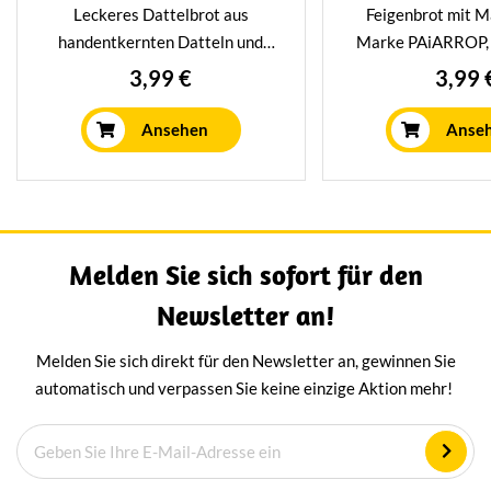
Leckeres Dattelbrot aus
Feigenbrot mit M
handentkernten Datteln und
Marke PAiARROP, 
kalifornischen Walnüssen.
200 Gramm. Eine k
3,99 €
3,99 
100% biologisch und glutenfrei.
Abwechslung, ide
Dattelbrot schmeckt köstlich in
Käseplatte mit Ge
Ansehen
Anse
Kombination mit verschiedenen
als Desse
Käsesorten, z. B. Gorgonzola.
Melden Sie sich sofort für den
Newsletter an!
Melden Sie sich direkt für den Newsletter an, gewinnen Sie
automatisch und verpassen Sie keine einzige Aktion mehr!