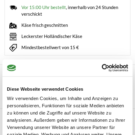
Vor 15:00 Uhr bestellt
, innerhalb von 24 Stunden
verschickt
Käse frisch geschnitten
Leckerster Holländischer Käse
Mindestbestellwert von 15 €
Beschreibung
Ambachtelijke kaasbolletjes kopen Naast onze brede selectie
Diese Webseite verwendet Cookies
aan de lekkerste kazen vindt u in ons a...
Wir verwenden Cookies, um Inhalte und Anzeigen zu
Mehr lesen
personalisieren, Funktionen für soziale Medien anbieten
zu können und die Zugriffe auf unsere Website zu
Produktinformation
analysieren. Außerdem geben wir Informationen zu Ihrer
Verwendung unserer Website an unsere Partner für
Artikelnummer
121-002
soziale Medien, Werbung und Analysen weiter. Unsere