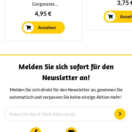
eine superleckere 
3,75 
Gorgonzola
Toast, Baguette o
(Blauschimmelkäse), der mit
4,95 €
Verpackt in einer
Anse
Sahne angereichert wird, damit
Schale
er super cremig ist. Köstlich
Ansehen
zum Kochen, aber auch sehr
lecker auf einem Sandwich oder
im Salatdressing. Verpackt pro
Schale mit 175 Gramm.
Melden Sie sich sofort für den
Newsletter an!
Melden Sie sich direkt für den Newsletter an, gewinnen Sie
automatisch und verpassen Sie keine einzige Aktion mehr!