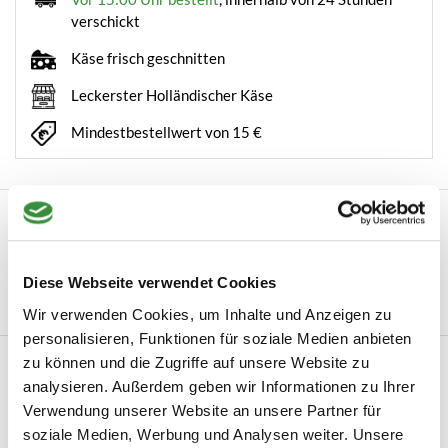
verschickt
Käse frisch geschnitten
Leckerster Holländischer Käse
Mindestbestellwert von 15 €
Beschreibung
Schepgorgonzola mit Trüffel – cremig, intensiv und luxuriös Für
echte Käseliebhaber ist Blaus...
Diese Webseite verwendet Cookies
Mehr lesen
Wir verwenden Cookies, um Inhalte und Anzeigen zu
personalisieren, Funktionen für soziale Medien anbieten
zu können und die Zugriffe auf unsere Website zu
Produktinformation
analysieren. Außerdem geben wir Informationen zu Ihrer
Artikelnummer
120-004
Verwendung unserer Website an unsere Partner für
soziale Medien, Werbung und Analysen weiter. Unsere
Hersteller
Hoogendoorn Kaas