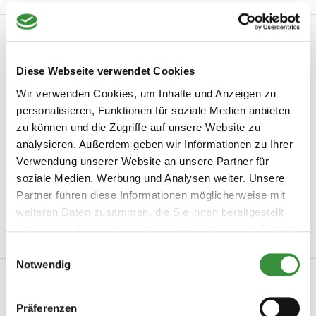
Kundenbewertungen
5 / 5
Diese Webseite verwendet Cookies
Wir verwenden Cookies, um Inhalte und Anzeigen zu
Based on 1 review
personalisieren, Funktionen für soziale Medien anbieten
zu können und die Zugriffe auf unsere Website zu
Topqualität
analysieren. Außerdem geben wir Informationen zu Ihrer
By Michael on 09.03.25
Verwendung unserer Website an unsere Partner für
Sehr guter Geschmack, große Vielfalt und hervorragender
soziale Medien, Werbung und Analysen weiter. Unsere
Kundenservice. Ich habe es als Geschenk bestellt und die
Partner führen diese Informationen möglicherweise mit
Begeisterung war wirklich groß.
weiteren Daten zusammen, die Sie ihnen bereitgestellt
haben oder die sie im Rahmen Ihrer Nutzung der Dienste
gesammelt haben.
Einwilligungsauswahl
Notwendig
Produktinformation
Artikelnummer
geitenkaas-pakket
Präferenzen