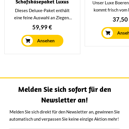
Schafskäsepaket Luxus
Unser Luxe Boeren
kommt frisch vom 
Dieses Deluxe-Paket enthält
Paket enthäl
eine feine Auswahl an Ziegen-
37,50
niederländische 
und Schafskäse, die perfekt
59,99 €
Bio-Muschelsaft un
miteinander harmonieren. Vom
Anse
Sauce. Unverzic
Ziegenkäse mit Trüffel bis zum
Ansehen
Getränk
gereiften Schafskäse bietet
dieses Paket eine köstliche
Geschmacksvielfalt. Unser
Ziegen- und Schafskäsepaket
ist ein ideales Geschenk für
Käseliebhaber und ein
Melden Sie sich sofort für den
köstlicher Genuss für Sie selbst.
Newsletter an!
Melden Sie sich direkt für den Newsletter an, gewinnen Sie
automatisch und verpassen Sie keine einzige Aktion mehr!