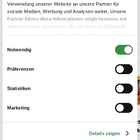
Verwendung unserer Website an unsere Partner für
Artikelnummer
0015-1001
soziale Medien, Werbung und Analysen weiter. Unsere
Partner führen diese Informationen möglicherweise mit
Hersteller
Hoogendoorn Kaas
weiteren Daten zusammen, die Sie ihnen bereitgestellt
haben oder die sie im Rahmen Ihrer Nutzung der Dienste
Mehr lesen
gesammelt haben.
Einwilligungsauswahl
Notwendig
Verwandte Produkte
Präferenzen
Statistiken
Marketing
Holländischer Kräuterkäse
Jung bis mit
| Ganzer Laib
Kümmelk
Details zeigen
Der köstlichste holländische