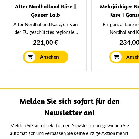
Alter Nordholland Käse |
Mehrjärhiger N
Ganzer Laib
Käse | Ganz
Alter Nordholland Käse, ein von
Ein ganzer Laib m
der EU geschütztes regionales
Nordholland K
Produkt. Köstlich kräftig im
authentisches r
221,00 €
234,00
Geschmack, aber trotzdem
Produkt mit einem
schön cremig. Diese 13 kg
12 Kilo. Mit einem
Ansehen
Anse
schwere Delikatesse ist
charakteristische
mindestens ein Jahr lang in
Mindestens 2 Jah
unserem eigenen Reifungshaus
unserem eigenen
gereift.
gereift, aber imm
cremig
Melden Sie sich sofort für den
Newsletter an!
Melden Sie sich direkt für den Newsletter an, gewinnen Sie
automatisch und verpassen Sie keine einzige Aktion mehr!