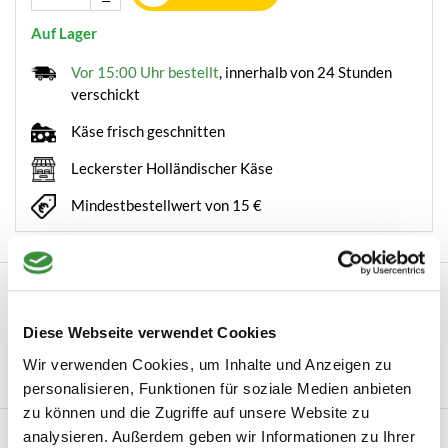
Auf Lager
Vor 15:00 Uhr bestellt
, innerhalb von 24 Stunden
verschickt
Käse frisch geschnitten
Leckerster Holländischer Käse
Mindestbestellwert von 15 €
Beschreibung
Würziger Nordholland Käse Die Grundlage für dieses
Diese Webseite verwendet Cookies
besondere regionale Produkt aus Nordholland i...
Wir verwenden Cookies, um Inhalte und Anzeigen zu
Mehr lesen
personalisieren, Funktionen für soziale Medien anbieten
zu können und die Zugriffe auf unsere Website zu
Produktinformation
analysieren. Außerdem geben wir Informationen zu Ihrer