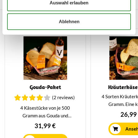
Auswahl erlauben
Schulp vruchtensap (optioneel
Gelegenhe
met wijn). Verpakt in een mooie
Auch köstlich...
vensterdoos – perfect als
Ablehnen
relatiegeschenk of om een
kaasliefhebber écht te
verrassen.
Gouda-Paket
Kräuterkäse
4 Sorten Kräuterk
(2 reviews)
Gramm. Eine k
4 Käsestücke von je 500
Kombination aus v
26,99
Gramm aus Gouda und
Kräuterkäsen, di
Umgebung in einer schönen
31,99 €
Käseplatte p
Anse
Schachtel, um die Käse mit