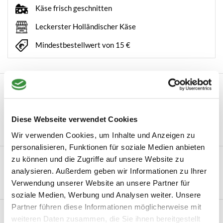
Käse frisch geschnitten
Leckerster Holländischer Käse
Mindestbestellwert von 15 €
Beschreibung
Suchen Sie eine schöne Geschenkverpackung für Ihr eigenes
Käsepaket? Dann ist diese stabile Schac...
Diese Webseite verwendet Cookies
Mehr lesen
Wir verwenden Cookies, um Inhalte und Anzeigen zu
personalisieren, Funktionen für soziale Medien anbieten
zu können und die Zugriffe auf unsere Website zu
Produktinformation
analysieren. Außerdem geben wir Informationen zu Ihrer
Artikelnummer
Verzenddoos
Verwendung unserer Website an unsere Partner für
soziale Medien, Werbung und Analysen weiter. Unsere
Partner führen diese Informationen möglicherweise mit
Verwandte Produkte
weiteren Daten zusammen, die Sie ihnen bereitgestellt