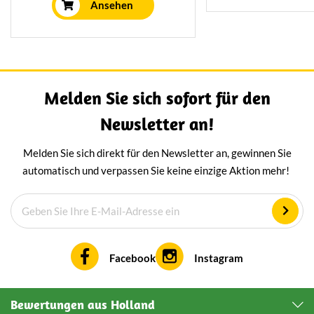
Getränken zu präsentieren oder
Ansehen
zu verschenken. Geeignet für
den Genuss auf einem frischen
Sandwich oder unterwegs mit
Getränken.
Melden Sie sich sofort für den
Newsletter an!
Melden Sie sich direkt für den Newsletter an, gewinnen Sie
automatisch und verpassen Sie keine einzige Aktion mehr!
Facebook
Instagram
Bewertungen aus Holland