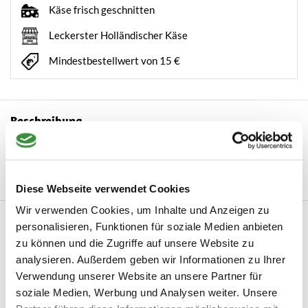
Käse frisch geschnitten
Leckerster Holländischer Käse
Mindestbestellwert von 15 €
Beschreibung
Colle Del Tartufo White Excellence Geschenkset Dieses
Geschenkset ist das ultimative Geschenk für ...
Mehr lesen
Diese Webseite verwendet Cookies
Wir verwenden Cookies, um Inhalte und Anzeigen zu
Produktinformation
personalisieren, Funktionen für soziale Medien anbieten
zu können und die Zugriffe auf unsere Website zu
Artikelnummer
Witte Truffel Giftset
analysieren. Außerdem geben wir Informationen zu Ihrer
Verwendung unserer Website an unsere Partner für
Hersteller
Colle Del Tartufo
soziale Medien, Werbung und Analysen weiter. Unsere
Mehr lesen