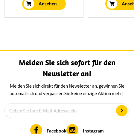
Käseplatte passen.
zum Rand füllen
Ansehen
Anse
verschenken die
Perfekt für alle L
Käse und kulin
Köstlichke
Melden Sie sich sofort für den
Newsletter an!
Melden Sie sich direkt für den Newsletter an, gewinnen Sie
automatisch und verpassen Sie keine einzige Aktion mehr!
Facebook
Instagram