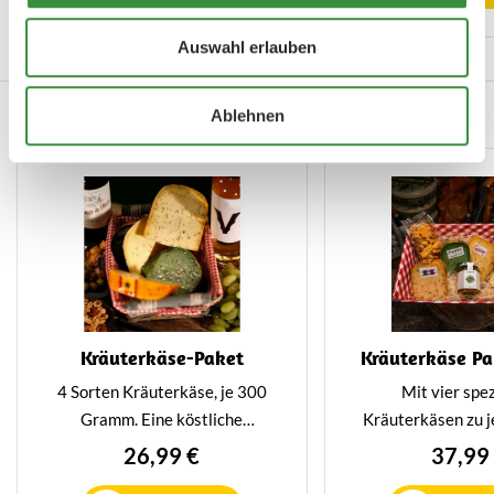
Dadurch bekommt dieser Käse
oder Meeresfrüch
einen köstlich würzigen und
unvergessliches k
Auswahl erlauben
nussigen Geschmack.
Erlebnis. Verpac
250g Glas reicht
Auch köstlich...
Ablehnen
Persone
Kräuterkäse-Paket
Kräuterkäse Pa
4 Sorten Kräuterkäse, je 300
Mit vier spez
Gramm. Eine köstliche
Kräuterkäsen zu j
Kombination aus verschiedenen
drei Delikatessen
26,99 €
37,99
Kräuterkäsen, die auf jede
Paket Ihre Geträn