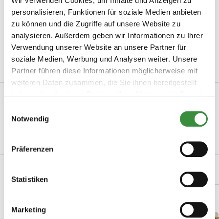
Wir verwenden Cookies, um Inhalte und Anzeigen zu
Sehr praktisch
personalisieren, Funktionen für soziale Medien anbieten
By Caroline on 17.02.25
zu können und die Zugriffe auf unsere Website zu
Super praktisch und eine sehr gute Papierqualität, nimmt
analysieren. Außerdem geben wir Informationen zu Ihrer
keinen fremden Geschmack an.
Verwendung unserer Website an unsere Partner für
soziale Medien, Werbung und Analysen weiter. Unsere
Partner führen diese Informationen möglicherweise mit
weiteren Daten zusammen, die Sie ihnen bereitgestellt
haben oder die sie im Rahmen Ihrer Nutzung der Dienste
Produktinformation
gesammelt haben.
Einwilligungsauswahl
Artikelnummer
Los kaaspapier 10 stuks
Notwendig
Hersteller
Hoogendoorn Kaas
Präferenzen
Verwandte Produkte
Statistiken
Marketing