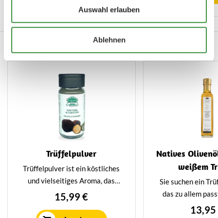
Pastagerichte. Der Trüffel
Stücken weißer Tr
Auswahl erlauben
verleiht der Sauce einen
sich dieses nati
einzigartigen und raffinierten
extra nicht nur 
Geschmack.
Ablehnen
sondern auch als 
Auch köstlich...
Käseplat
Trüffelpulver
Natives Olivenö
weißem Tr
Trüffelpulver ist ein köstliches
und vielseitiges Aroma, das
Sie suchen ein Trü
jedem Gericht einen Hauch von
das zu allem pass
15,99 €
Luxus verleihen kann. Das
unser Extra Nativ
13,95
Pulver wird aus getrockneten