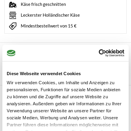
Käse frisch geschnitten
Leckerster Holländischer Käse
Mindestbestellwert von 15 €
Beschreibung
Meersalz mit weißem Trüffel Entdecken Sie den köstlichen
Geschmack von weißem Trüffel-Meersalz...
Diese Webseite verwendet Cookies
Mehr lesen
Wir verwenden Cookies, um Inhalte und Anzeigen zu
personalisieren, Funktionen für soziale Medien anbieten
Produktinformation
zu können und die Zugriffe auf unsere Website zu
analysieren. Außerdem geben wir Informationen zu Ihrer
Artikelnummer
Witte truffel zeezout
Verwendung unserer Website an unsere Partner für
Hersteller
Colle Del Tartufo
soziale Medien, Werbung und Analysen weiter. Unsere
Partner führen diese Informationen möglicherweise mit
Mehr lesen