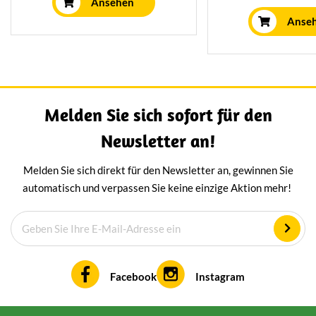
mit weißem Trüffe
Ansehen
Trüffeln hergestellt, was ihm
Richtige für Sie!
Anse
einen intensiven und reichen
Stücken weißer Tr
Geschmack verleiht.
sich dieses nati
Trüffelpulver eignet sich
extra nicht nur 
perfekt für Pasta, Fleisch, Fisch,
sondern auch als 
Gemüse, Pizza und Suppen.
Käseplat
Melden Sie sich sofort für den
Newsletter an!
Melden Sie sich direkt für den Newsletter an, gewinnen Sie
automatisch und verpassen Sie keine einzige Aktion mehr!
Facebook
Instagram