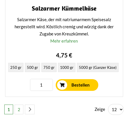
Salzarmer Kümmelkäse
Salzarmer Käse, der mit natriumarmem Speisesalz
hergestellt wird. Köstlich cremig und würzig dank der
Zugabe von Kreuzkümmel.
Mehr erfahren
4,75 €
250 gr
500 gr
750 gr
1000 gr
5000 gr (Ganzer Käse)
Bestellen
Seite
Sie lesen gerade die Seite
Seite
Seite
Weiter
Zeige
1
2