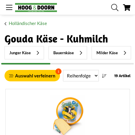
Me
Holländischer Käse
Gouda Käse - Kuhmilch
Junger Käse
Bauernkäse
Milder Käse
1
Auswahl verfeinern
19 Artikel