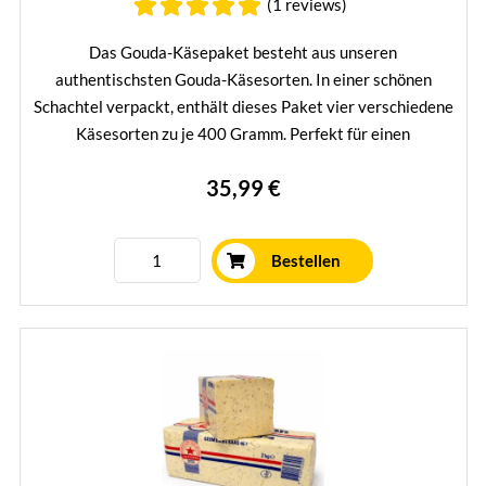
(1 reviews)
Das Gouda-Käsepaket besteht aus unseren
authentischsten Gouda-Käsesorten. In einer schönen
Schachtel verpackt, enthält dieses Paket vier verschiedene
Käsesorten zu je 400 Gramm. Perfekt für einen
gemütlichen Apéroabend oder als Geschenk.
35,99 €
Mehr erfahren
Bestellen