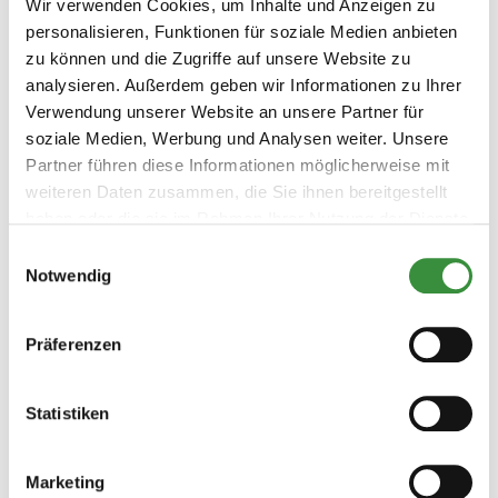
Wir verwenden Cookies, um Inhalte und Anzeigen zu
personalisieren, Funktionen für soziale Medien anbieten
500 gr
750 gr
1000 gr
ca. 9000 gr (Ganzer Käse)
zu können und die Zugriffe auf unsere Website zu
analysieren. Außerdem geben wir Informationen zu Ihrer
Bestellen
Verwendung unserer Website an unsere Partner für
soziale Medien, Werbung und Analysen weiter. Unsere
Partner führen diese Informationen möglicherweise mit
weiteren Daten zusammen, die Sie ihnen bereitgestellt
haben oder die sie im Rahmen Ihrer Nutzung der Dienste
gesammelt haben.
Einwilligungsauswahl
Notwendig
Präferenzen
Edamer Käse
Statistiken
Wer kennt ihn nicht? Den Edamer Käse in Kugelform. Ein
Käse von etwa 1,5 kg, der auch außerhalb der
Marketing