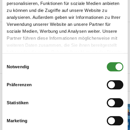
personalisieren, Funktionen für soziale Medien anbieten
Hoogendoorn ...
zu können und die Zugriffe auf unsere Website zu
Mehr lesen
analysieren. Außerdem geben wir Informationen zu Ihrer
Verwendung unserer Website an unsere Partner für
Produktinformation
soziale Medien, Werbung und Analysen weiter. Unsere
Partner führen diese Informationen möglicherweise mit
Artikelnummer
2029-05
weiteren Daten zusammen, die Sie ihnen bereitgestellt
haben oder die sie im Rahmen Ihrer Nutzung der Dienste
Ihre Menge
125 gr
gesammelt haben.
Einwilligungsauswahl
Mehr lesen
Notwendig
Verwandte Produkte
Präferenzen
Statistiken
Marketing