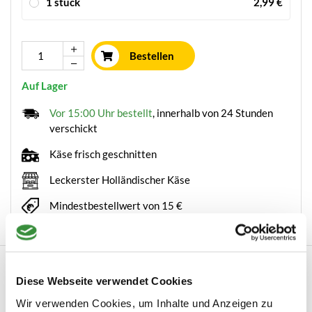
1 stück
2,99 €
Bestellen
Auf Lager
Vor 15:00 Uhr bestellt
, innerhalb von 24 Stunden
verschickt
Käse frisch geschnitten
Leckerster Holländischer Käse
Mindestbestellwert von 15 €
Beschreibung
Diese Webseite verwendet Cookies
Brets Chips Camembert – Romig, vol en
Wir verwenden Cookies, um Inhalte und Anzeigen zu
onweerstaanbaarOntdek Brets Chips Camembert van