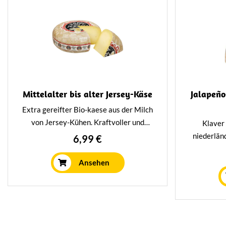
Mittelalter bis alter Jersey-Käse
Jalapeño
Extra gereifter Bio-kaese aus der Milch
von Jersey-Kühen. Kraftvoller und
Klaver 
besonders cremiger Geschmack.
niederlän
6,99 €
Mindestens 26 Wochen lang auf
Kaas in 
traditionelle Weise gereift.
Dieser Kä
Ansehen
milden Ge
Klaver-
Jalapeño-P
einzigart
perfekt f