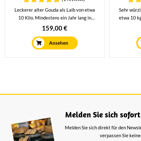
Leckerer alter Gouda als Laib von etwa
Sehr würzi
10 Kilo. Mindestens ein Jahr lang in
etwa 10 kg
unserem traditionellen Reifungshaus
unserem t
159,00 €
gereift. Köstlicher pikanter Käse mit
gereift. 
intensivem Geschmackserlebnis.
Ansehen
Fantastisch auf Brot, aber auch auf einer
Käseplatte ein echter Genuss.
Melden Sie sich sofort
Melden Sie sich direkt für den Newsl
verpassen Sie keine