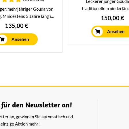
Leckerer junger Gouda
traditionellem niederlä
ger, mehrjähriger Gouda von
Rezept. Dieses Juwel wiegt 
. Mindestens 3 Jahre lang in
150,00 €
und hat einen köstlichen,
raditionellen Reifungshaus
135,00 €
cremigen Geschmac
Köstlich mit Getränken oder
Ansehen
unterwegs.
Ansehen
 für den Newsletter an!
etter an, gewinnen Sie automatisch und
 einzige Aktion mehr!