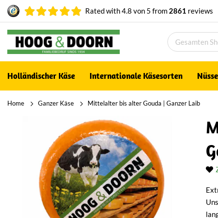
Rated with
4.8
von
5
from
2861
reviews
Holländischer Käse
Internationale Käsesorten
Nüsse
Home
Ganzer Käse
Mittelalter bis alter Gouda | Ganzer Laib
M
G
Ext
Uns
lan