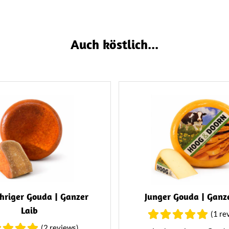
infach als Snack eignet.
Auch köstlich...
hriger Gouda | Ganzer
Junger Gouda | Ganz
Laib
(1 re
(2 reviews)