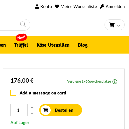
Konto
Meine Wunschliste
Anmelden
Mein 
Neu!
sen
Trüffel
Käse-Utensilien
Blog
176,00 €
Verdiene 176 Speicherplatze
Add a message on card
Bestellen
Auf Lager