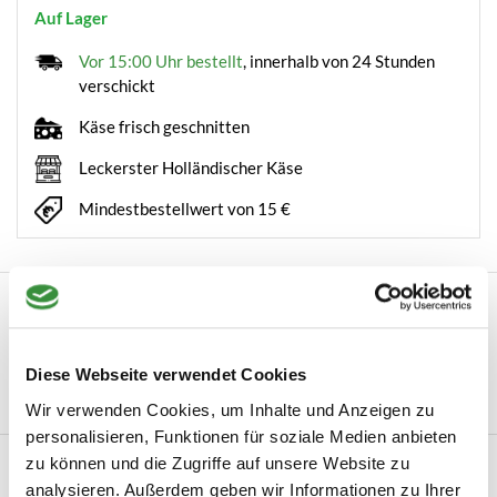
Auf Lager
Vor 15:00 Uhr bestellt
, innerhalb von 24 Stunden
verschickt
Käse frisch geschnitten
Leckerster Holländischer Käse
Mindestbestellwert von 15 €
Beschreibung
Macadamia Melange - Luxuriöse Nussmischung mit
Macadamia-Nüssen Neu bei Hoogendoorn CheeseHoogend...
Diese Webseite verwendet Cookies
Mehr lesen
Wir verwenden Cookies, um Inhalte und Anzeigen zu
personalisieren, Funktionen für soziale Medien anbieten
zu können und die Zugriffe auf unsere Website zu
Produktinformation
analysieren. Außerdem geben wir Informationen zu Ihrer