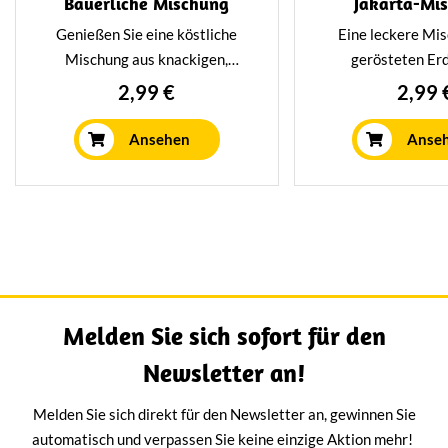
Bäuerliche Mischung
Jakarta-Mi
Genießen Sie eine köstliche
Eine leckere Mi
Mischung aus knackigen,
gerösteten Er
gerösteten Erdnüssen und
Erdnussflüchtling
2,99 €
2,99 
Vlies-Erdnüssen - knackig, aber
Pekannüssen, Mac
ohne Salz! Zusammen mit
braunen Mandeln, 
Ansehen
Anse
weichen, süßen Sultaninen (blau
mit pikanten D
und gelb) und cremigen,
Gewürzen. Knuspri
gerösteten Cashewnüssen
und leicht würzig 
ergibt sich ein
Getränken oder a
unwiderstehlicher Snack. 100%
Snack für zwisc
natürlich. 100% Genuss.
Melden Sie sich sofort für den
Newsletter an!
Melden Sie sich direkt für den Newsletter an, gewinnen Sie
automatisch und verpassen Sie keine einzige Aktion mehr!