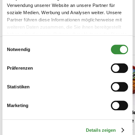
Artikelnummer
2025-08
Verwendung unserer Website an unsere Partner für
soziale Medien, Werbung und Analysen weiter. Unsere
Ihre Menge
150 gr
Partner führen diese Informationen möglicherweise mit
weiteren Daten zusammen, die Sie ihnen bereitgestellt
Mehr lesen
haben oder die sie im Rahmen Ihrer Nutzung der Dienste
gesammelt haben.
Einwilligungsauswahl
Verwandte Produkte
Notwendig
Präferenzen
Statistiken
Marketing
Mittelalter bis alter
Mehrjähriger N
Jersey-Käse
Käse
Extra gereifter Bio-kaese aus
Details zeigen