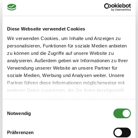
Diese Webseite verwendet Cookies
Wir verwenden Cookies, um Inhalte und Anzeigen zu
personalisieren, Funktionen für soziale Medien anbieten
zu können und die Zugriffe auf unsere Website zu
analysieren. Außerdem geben wir Informationen zu Ihrer
Ziegenkäse Paket
Verwendung unserer Website an unsere Partner für
soziale Medien, Werbung und Analysen weiter. Unsere
(1 reviews)
Partner führen diese Informationen möglicherweise mit
weiteren Daten zusammen, die Sie ihnen bereitgestellt
Entdecken Sie das Beste aus Ziegenkäse mit unserem
haben oder die sie im Rahmen Ihrer Nutzung der Dienste
köstlichen Ziegenkäsepaket! Genießen Sie eine Auswahl an
gesammelt haben.
schmackhaften und handwerklich hergestellten
Einwilligungsauswahl
Notwendig
Käsesorten, die sich perfekt zum Teilen mit Freunden und
Familie eignen. Bestellen Sie jetzt und probieren Sie die
47,50 €
cremigen, milden und würzigen Aromen von Ziegenkäse in
Präferenzen
einem günstigen Paket.