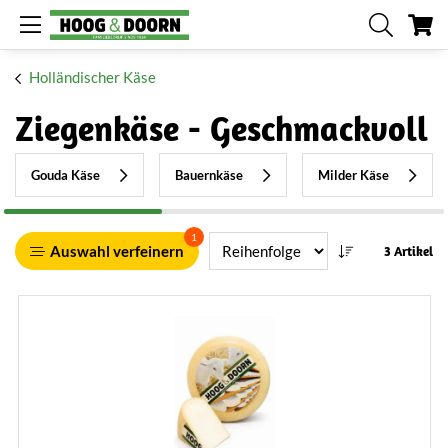
Me
Holländischer Käse
Ziegenkäse - Geschmackvoll
Gouda Käse
Bauernkäse
Milder Käse
1
Auswahl verfeinern
3 Artikel