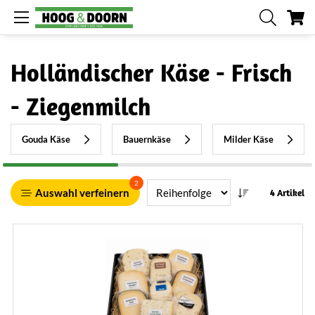
Me
Holländischer Käse - Frisch
- Ziegenmilch
Gouda Käse
Bauernkäse
Milder Käse
2
Auswahl verfeinern
4 Artikel