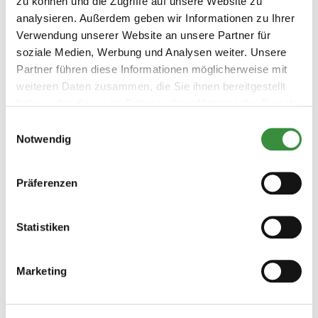
zu können und die Zugriffe auf unsere Website zu
analysieren. Außerdem geben wir Informationen zu Ihrer
Verwendung unserer Website an unsere Partner für
soziale Medien, Werbung und Analysen weiter. Unsere
Partner führen diese Informationen möglicherweise mit
weiteren Daten zusammen, die Sie ihnen bereitgestellt
haben oder die sie im Rahmen Ihrer Nutzung der Dienste
gesammelt haben.
Einwilligungsauswahl
Notwendig
Holländischer Ziegenkäse mit Kräutern
(3 reviews)
Präferenzen
Ein leckerer Ziegenkäse mit köstlichen Kräutern. Köstlich
frisch und würzig im Geschmack. Mindestens 12 Wochen
Statistiken
lang auf traditionelle Art und Weise gereift.
Mehr erfahren
Marketing
5,25 €