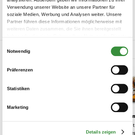
Produktinformation
Verwendung unserer Website an unsere Partner für
soziale Medien, Werbung und Analysen weiter. Unsere
Artikelnummer
2026-07
Partner führen diese Informationen möglicherweise mit
weiteren Daten zusammen, die Sie ihnen bereitgestellt
Geschmack
Charaktervoll
haben oder die sie im Rahmen Ihrer Nutzung der Dienste
gesammelt haben.
Einwilligungsauswahl
Verwandte Produkte
Notwendig
Präferenzen
Statistiken
Marketing
Nord-Holland Käsepaket
Noord - Hollan
Een smaakvol en st
(2 reviews)
Details zeigen
voor elke gele