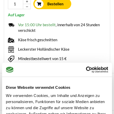
Bestellen
Auf Lager
Vor 15:00 Uhr bestellt
, innerhalb von 24 Stunden
verschickt
Käse frisch geschnitten
Leckerster Holländischer Käse
Mindestbestellwert von 15 €
Beschreibung
Diese Webseite verwendet Cookies
Bubbels & Borrelbox Ben je op zoek naar een stijlvol en
smaakvol borrelpakket of kaaspakket met...
Wir verwenden Cookies, um Inhalte und Anzeigen zu
personalisieren, Funktionen für soziale Medien anbieten
Mehr lesen
zu können und die Zugriffe auf unsere Website zu
analysieren. Außerdem geben wir Informationen zu Ihrer