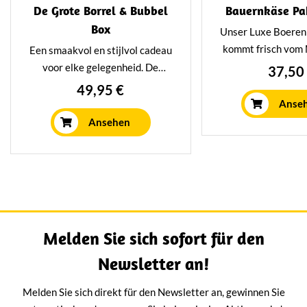
De Grote Borrel & Bubbel
Bauernkäse Pa
Box
Unser Luxe Boeren
kommt frisch vom 
Een smaakvol en stijlvol cadeau
Paket enthäl
voor elke gelegenheid. De
37,50
niederländische 
Bubbels & Borrel Deluxe
is een
49,95 €
Bio-Muschelsaft un
luxe pakket met Pizzolato Pino
Anse
Sauce. Unverzic
Grigio en Pizzolato Rosé, een
Ansehen
Getränk
Boska minimessenset,
ambachtelijke kaaskoekjes, een
dadelbroodje, Trappist,
Kernhem en Morbier. Verpakt in
een mooie vensterdoos –
perfect als relatiegeschenk of
Melden Sie sich sofort für den
om iemand écht te verrassen.
Newsletter an!
Melden Sie sich direkt für den Newsletter an, gewinnen Sie