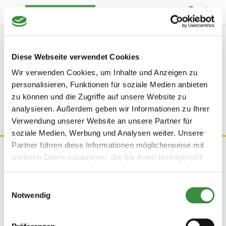
Me
Blog
Diese Webseite verwendet Cookies
Wir verwenden Cookies, um Inhalte und Anzeigen zu
Leider können wir keine passenden Produkte zu ihrer
personalisieren, Funktionen für soziale Medien anbieten
Auswahl finden.
zu können und die Zugriffe auf unsere Website zu
analysieren. Außerdem geben wir Informationen zu Ihrer
Verwendung unserer Website an unsere Partner für
soziale Medien, Werbung und Analysen weiter. Unsere
Partner führen diese Informationen möglicherweise mit
Melden Sie sich sofort für den
weiteren Daten zusammen, die Sie ihnen bereitgestellt
haben oder die sie im Rahmen Ihrer Nutzung der Dienste
Newsletter an!
gesammelt haben.
Einwilligungsauswahl
Notwendig
Melden Sie sich direkt für den Newsletter an, gewinnen Sie
automatisch und verpassen Sie keine einzige Aktion mehr!